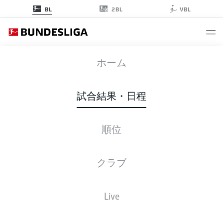
2BL
BL
VBL
FCU
-
VFB
ホーム
FCU
VFB
3
0
試合結果・日程
順位
ライブ
スターティングメンバー
データ
順位
クラブ
Live