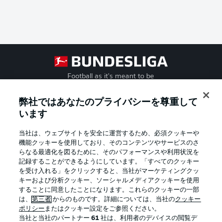
Football as it's meant to be
弊社ではあなたのプライバシーを尊重して
います
BUNDESLIGA APP
当社は、ウェブサイトを安全に運営するため、必須クッキーや
機能クッキーを使用しており、そのコンテンツやサービスのさ
らなる最適化を図るために、そのパフォーマンスや利用状況を
記録することができるようにしています。「すべてのクッキー
を受け入れる」をクリックすると、当社がマーケティングクッ
Official Partners
キーおよび分析クッキー、ソーシャルメディアクッキーを使用
することに同意したことになります。これらのクッキーの一部
は、
第三者
からのものです。詳細については、当社の
クッキー
ポリシー
またはクッキー設定をご参照ください。
当社と当社のパートナー
61
社は、利用者のデバイスの閲覧デ