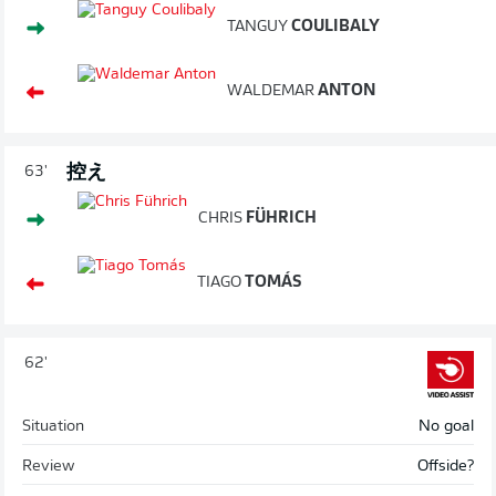
TANGUY
COULIBALY
WALDEMAR
ANTON
控え
63'
CHRIS
FÜHRICH
TIAGO
TOMÁS
62'
Situation
No goal
Review
Offside?