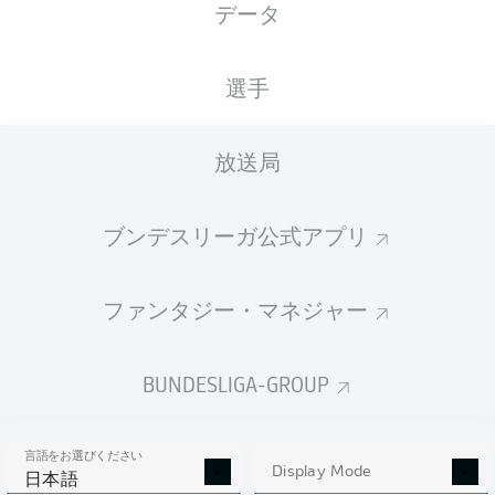
データ
選手
放送局
G. Haraguchi
68'
K. Behrens
65'
ブンデスリーガ公式アプリ
S. Becker
51'
An der Alten Försterei
(売り切れ)
ファンタジー・マネジャー
F. Badstübner
BUNDESLIGA-GROUP
広告
言語をお選びください
Display Mode
日本語