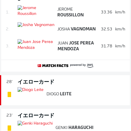
JEROME
1.
33.36
km/h
ROUSSILLON
2.
JOSHA
VAGNOMAN
32.53
km/h
JUAN
JOSE PEREA
3.
31.78
km/h
MENDOZA
イエローカード
28'
DIOGO
LEITE
イエローカード
23'
GENKI
HARAGUCHI