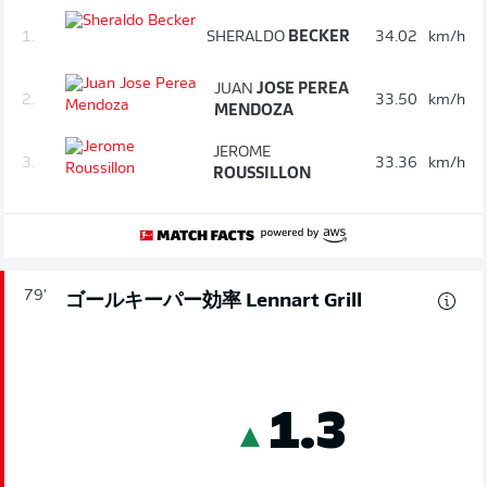
1.
SHERALDO
BECKER
34.02
km/h
JUAN
JOSE PEREA
2.
33.50
km/h
MENDOZA
JEROME
3.
33.36
km/h
ROUSSILLON
79'
ゴールキーパー効率 Lennart Grill
1.3