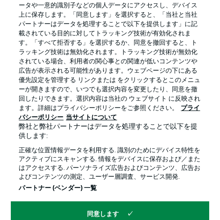
ータや一意的識別子などの個人データにアクセスし、デバイス
上に保存します。「同意します」を選択すると、「当社と当社
パートナーはデータを処理することで以下を提供します」に記
載されている目的に対してトラッキング技術が有効化されま
す。「すべて拒否する」を選択するか、同意を撤回すると、ト
ラッキング技術は無効化されます。トラッキング技術が無効化
されている場合、利用者の関心事との関連が低いコンテンツや
広告が表示される可能性があります。ウェブページの下にある
プライバシー・ポリシー
優先設定を管理する
優先設定を管理する リンクまたは をクリックするとこのメニュ
利用条件
放送局
ーが開きますので、いつでも選択内容を変更したり、同意を撤
回したりできます。選択内容は当社の ウェブサイト に反映され
求人
選手
ます。詳細はプライバシーポリシーをご参照ください。
プライ
バシーポリシー
当サイトについて
当サイトについて
弊社と弊社パートナーはデータを処理することで以下を提
供します:
正確な位置情報データを利用する. 識別のためにデバイス特性を
アクティブにスキャンする. 情報をデバイスに保存および／また
はアクセスする. パーソナライズ広告およびコンテンツ、広告お
よびコンテンツの測定、ユーザー層調査、サービス開発.
© 2026 Bundesliga-Gruppe GmbH
パートナー (ベンダー) 一覧
言語をお選びください
同意します