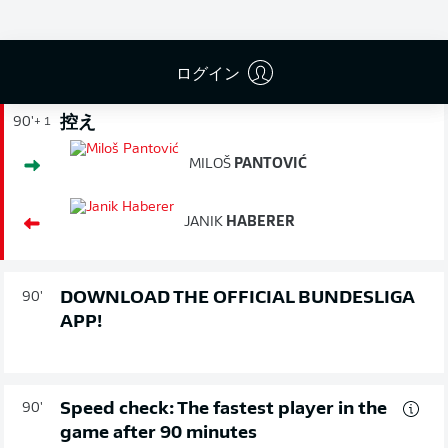
試合終了
ログイン
控え
90'
+ 1
MILOŠ
PANTOVIĆ
JANIK
HABERER
DOWNLOAD THE OFFICIAL BUNDESLIGA
90'
APP!
Speed check: The fastest player in the
90'
game after 90 minutes