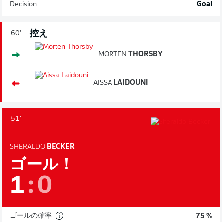
Decision
Goal
控え
60'
MORTEN
THORSBY
AISSA
LAIDOUNI
51'
SHERALDO
BECKER
ゴール！
1
:
0
ゴールの確率
75 %