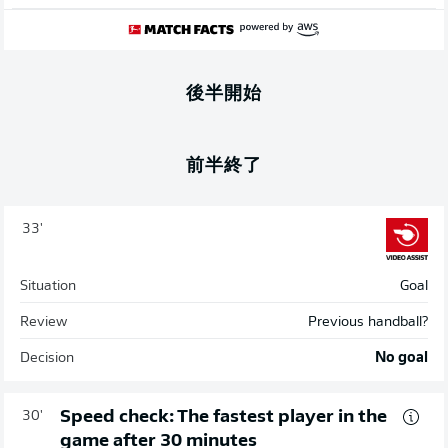
後半開始
前半終了
33'
Situation
Goal
Review
Previous handball?
Decision
No goal
Speed check: The fastest player in the
30'
game after 30 minutes