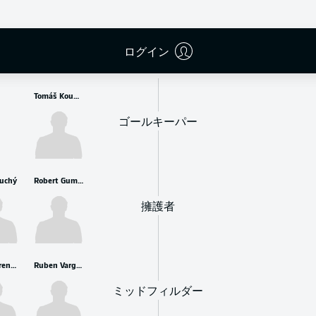
控えメンバー
ログイン
Tomáš Koubek
ゴールキーパー
uchý
Robert Gumny
擁護者
Noah Sarenren Bazee
Ruben Vargas
ミッドフィルダー