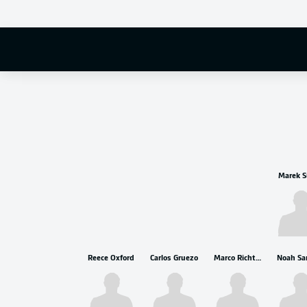
Marek S
Reece Oxford
Carlos Gruezo
Marco Richter