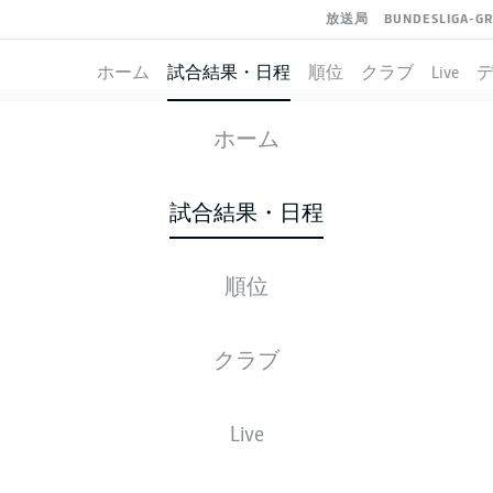
放送局
BUNDESLIGA-G
ホーム
試合結果・日程
順位
クラブ
Live
AUGSBURG
-
RB LEIPZIG
ホーム
FCA
RBL
0
2
試合結果・日程
順位
ライブ
スターティングメンバー
データ
順
クラブ
ンバー
Live