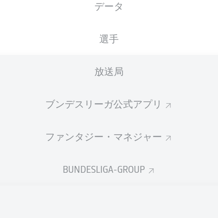
データ
chael Gregoritsch
Emil Forsberg
選手
André Hahn
放送局
Angeliño
edira
ブンデスリーガ公式アプリ
ファンタジー・マネジャー
 Gouweleeuw
Raphael Framberger
Marcel Hals
BUNDESLIGA-GROUP