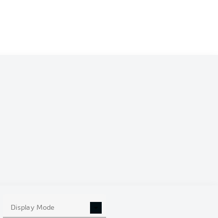
Dani Olmo
Christopher Nkunku
Benjamin Henrichs
Tyler Adams
Nordi Mukiele
tenberg
Dayot Upamecano
Lukas Klostermann
Péter Gulácsi
Display Mode