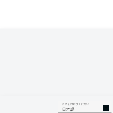
Fredrik Jensen
Mi
Daniel Caligiuri
Tobias Strobl
Rani Kh
Mads Pedersen
Felix Uduokhai
Jeffrey
Rafał Gikiewicz
言語をお選びください
日本語