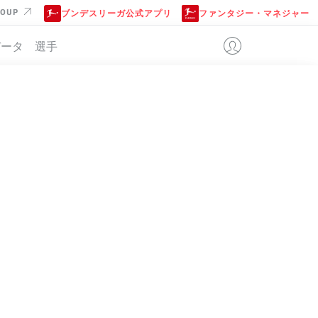
ROUP
ブンデスリーガ公式アプリ
ファンタジー・マネジャー
データ
選手
位
3-4-3
RB LEIPZIG