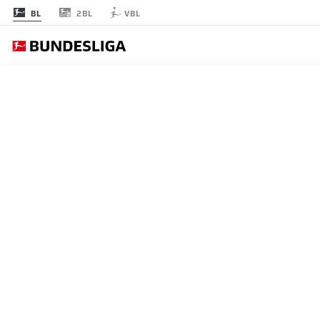
2BL
BL
VBL
節 4
スターティングメ
AUGSBURG
4-4-2