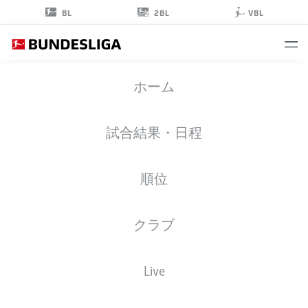
2BL
BL
VBL
DANI
ホーム
OLMO
7
試合結果・日程
順位
ストライカー
クラブ
RB LEIPZIG
統計 シーズン 2023/2024
ゴール
Live