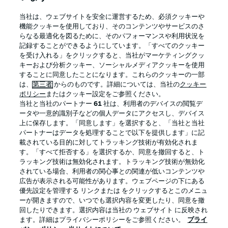
BUNDESLIGA APP
当社は、ウェブサイトを安全に運営するため、必須クッキーや
機能クッキーを使用しており、そのコンテンツやサービスのさ
らなる最適化を図るために、そのパフォーマンスや利用状況を
記録することができるようにしています。「すべてのクッキー
を受け入れる」をクリックすると、当社がマーケティングクッ
Official Partners
キーおよび分析クッキー、ソーシャルメディアクッキーを使用
することに同意したことになります。これらのクッキーの一部
は、
第三者
からのものです。詳細については、当社の
クッキー
ポリシー
またはクッキー設定をご参照ください。
当社と当社のパートナー
61
社は、利用者のデバイスの閲覧デ
ータや一意的識別子などの個人データにアクセスし、デバイス
上に保存します。「同意します」を選択すると、「当社と当社
パートナーはデータを処理することで以下を提供します」に記
載されている目的に対してトラッキング技術が有効化されま
す。「すべて拒否する」を選択するか、同意を撤回すると、ト
ラッキング技術は無効化されます。トラッキング技術が無効化
されている場合、利用者の関心事との関連が低いコンテンツや
広告が表示される可能性があります。ウェブページの下にある
プライバシー・ポリシー
優先設定を管理する
優先設定を管理する リンクまたは をクリックするとこのメニュ
利用条件
放送局
ーが開きますので、いつでも選択内容を変更したり、同意を撤
回したりできます。選択内容は当社の ウェブサイト に反映され
求人
選手
ます。詳細はプライバシーポリシーをご参照ください。
プライ