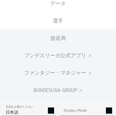
データ
国籍
07.05.1998
身長
体重
ESP
28 年
179 CM
72 KG
選手
Competition
放送局
Bundesliga
Season
ブンデスリーガ公式アプリ
2023/2024
ファンタジー・マネジャー
統計 シーズン 2023/2024
BUNDESLIGA-GROUP
言語をお選びください
PENALTIES
Display Mode
GOALS
ASSISTS
PENALTIES
日本語
SCORED