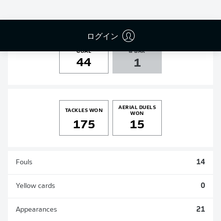
4
5
0
0
ログイン
SHOTS ON
AGAINST POST
GOAL
& BAR
44
1
AERIAL DUELS
TACKLES WON
WON
175
15
Fouls
14
Yellow cards
0
Appearances
21