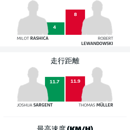
8
4
MILOT
RASHICA
ROBERT
LEWANDOWSKI
走行距離
11.9
11.7
JOSHUA
SARGENT
THOMAS
MÜLLER
最高速度 (KM/H)