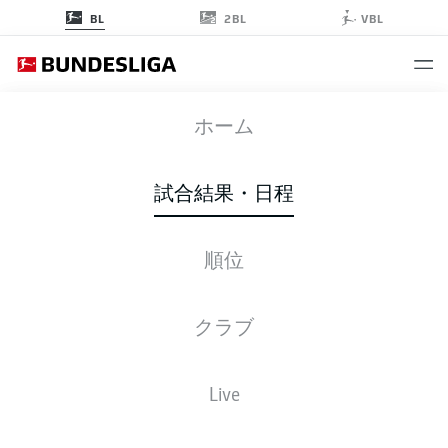
2BL
BL
VBL
SVW
-
FCB
ホーム
SVW
FCB
1
3
試合結果・日程
順位
ライブ
スターティングメンバー
データ
順位
クラブ
Live