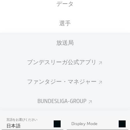
データ
XGOALS
選手
3.34
3
放送局
ブンデスリーガ公式アプリ
1.35
1
ファンタジー・マネジャー
Goals
BUNDESLIGA-GROUP
PASSES COMPLETED
言語をお選びください
510
670
Display Mode
日本語
成功率
81 %
88 %