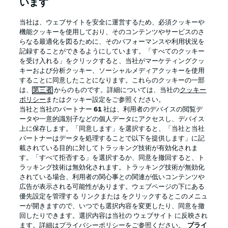
います
BUNDESLIGA APP
当社は、ウェブサイトを安全に運営するため、必須クッキーや
機能クッキーを使用しており、そのコンテンツやサービスのさ
らなる最適化を図るために、そのパフォーマンスや利用状況を
記録することができるようにしています。「すべてのクッキー
を受け入れる」をクリックすると、当社がマーケティングクッ
Official Partners
キーおよび分析クッキー、ソーシャルメディアクッキーを使用
することに同意したことになります。これらのクッキーの一部
は、
第三者
からのものです。詳細については、当社の
クッキー
ポリシー
またはクッキー設定をご参照ください。
当社と当社のパートナー
61
社は、利用者のデバイスの閲覧デ
ータや一意的識別子などの個人データにアクセスし、デバイス
上に保存します。「同意します」を選択すると、「当社と当社
パートナーはデータを処理することで以下を提供します」に記
載されている目的に対してトラッキング技術が有効化されま
す。「すべて拒否する」を選択するか、同意を撤回すると、ト
ラッキング技術は無効化されます。トラッキング技術が無効化
されている場合、利用者の関心事との関連が低いコンテンツや
広告が表示される可能性があります。ウェブページの下にある
プライバシー・ポリシー
優先設定を管理する
優先設定を管理する リンクまたは をクリックするとこのメニュ
利用条件
放送局
ーが開きますので、いつでも選択内容を変更したり、同意を撤
回したりできます。選択内容は当社の ウェブサイト に反映され
求人
選手
ます。詳細はプライバシーポリシーをご参照ください。
プライ