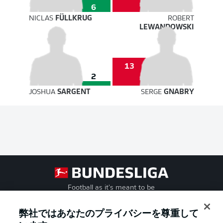
6
NICLAS
FÜLLKRUG
ROBERT
LEWANDOWSKI
13
2
JOSHUA
SARGENT
SERGE
GNABRY
Football as it's meant to be
弊社ではあなたのプライバシーを尊重して