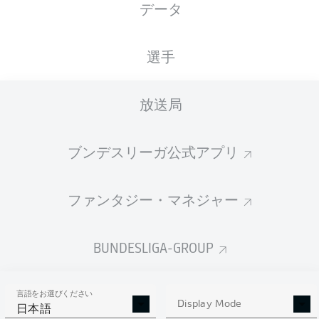
データ
Joshua Sargent
選手
Milot Rashica
Romano Schmid
放送局
ブンデスリーガ公式アプリ
Ludwig Augustinsson
Kevin Möhwald
Maximilian Eggestein
Theodor Gebre Selassie
ファンタジー・マネジャー
Niklas Moisander
Ömer Toprak
Christian Groß
BUNDESLIGA-GROUP
言語をお選びください
Jiri Pavlenka
Display Mode
日本語