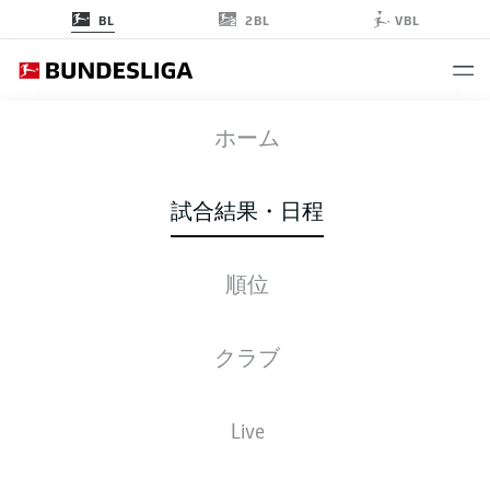
2BL
BL
VBL
SVW
-
FCB
ホーム
SVW
FCB
1
3
試合結果・日程
順位
ライブ
スターティングメンバー
データ
順位
クラブ
3-4-2-1
4-2-3-1
Live
スターティングメンバー
WERDER BREMEN