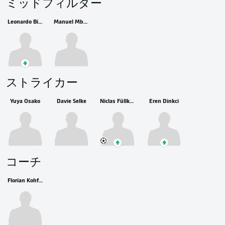
ミッドフィルダー
Leonardo Bittencourt
Manuel Mbom
ストライカー
Yuya Osako
Davie Selke
Niclas Füllkrug
Eren Dinkci
コーチ
Florian Kohfeldt