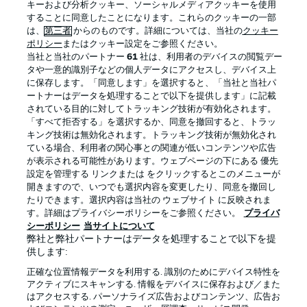
キーおよび分析クッキー、ソーシャルメディアクッキーを使用
することに同意したことになります。これらのクッキーの一部
は、
第三者
からのものです。詳細については、当社の
クッキー
ポリシー
またはクッキー設定をご参照ください。
当社と当社のパートナー
61
社は、利用者のデバイスの閲覧デー
タや一意的識別子などの個人データにアクセスし、デバイス上
に保存します。「同意します」を選択すると、「当社と当社パ
ートナーはデータを処理することで以下を提供します」に記載
されている目的に対してトラッキング技術が有効化されます。
「すべて拒否する」を選択するか、同意を撤回すると、トラッ
キング技術は無効化されます。トラッキング技術が無効化され
プライバシー・ポリシー
優先設定を管理する
ている場合、利用者の関心事との関連が低いコンテンツや広告
が表示される可能性があります。ウェブページの下にある 優先
利用条件
放送局
設定を管理する リンクまたは をクリックするとこのメニューが
開きますので、いつでも選択内容を変更したり、同意を撤回し
求人
選手
たりできます。選択内容は当社の ウェブサイト に反映されま
当サイトについて
す。詳細はプライバシーポリシーをご参照ください。
プライバ
シーポリシー
当サイトについて
弊社と弊社パートナーはデータを処理することで以下を提
供します:
正確な位置情報データを利用する. 識別のためにデバイス特性を
アクティブにスキャンする. 情報をデバイスに保存および／また
はアクセスする. パーソナライズ広告およびコンテンツ、広告お