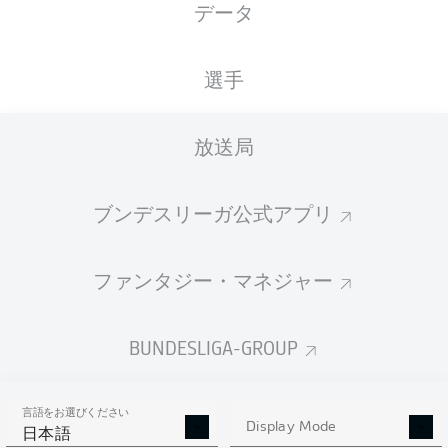
データ
選手
広告
放送局
ブンデスリーガ公式アプリ
Hello and welcome!
Welcome along and thanks for joining us for build-up
and live coverage of this Matchday 2 fixture between
ファンタジー・マネジャー
DSC Arminia Bielefeld and FC Energie Cottbus.
BUNDESLIGA-GROUP
言語をお選びください
Display Mode
日本語