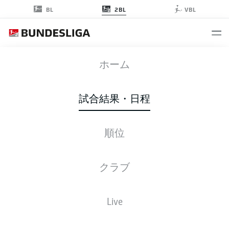
2BL
BL
VBL
DSC
-
FCE
ホーム
試合結果・日程
順位
ライブ
スターティングメンバー
データ
順位
クラブ
日, 16.08.2026
11:30 午前
Live
SchücoArena