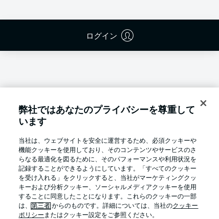
ログイン
弊社ではあなたのプライバシーを尊重して
います
当社は、ウェブサイトを安全に運営するため、必須クッキーや
機能クッキーを使用しており、そのコンテンツやサービスのさ
らなる最適化を図るために、そのパフォーマンスや利用状況を
記録することができるようにしています。「すべてのクッキー
を受け入れる」をクリックすると、当社がマーケティングクッ
キーおよび分析クッキー、ソーシャルメディアクッキーを使用
Football as it's meant to be
することに同意したことになります。これらのクッキーの一部
は、
第三者
からのものです。詳細については、当社の
クッキー
ポリシー
またはクッキー設定をご参照ください。