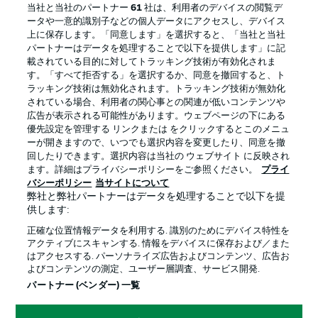
当社と当社のパートナー
61
社は、利用者のデバイスの閲覧デ
ータや一意的識別子などの個人データにアクセスし、デバイス
上に保存します。「同意します」を選択すると、「当社と当社
BUNDESLIGA APP
パートナーはデータを処理することで以下を提供します」に記
載されている目的に対してトラッキング技術が有効化されま
す。「すべて拒否する」を選択するか、同意を撤回すると、ト
ラッキング技術は無効化されます。トラッキング技術が無効化
されている場合、利用者の関心事との関連が低いコンテンツや
Official Partners
広告が表示される可能性があります。ウェブページの下にある
優先設定を管理する リンクまたは をクリックするとこのメニュ
ーが開きますので、いつでも選択内容を変更したり、同意を撤
回したりできます。選択内容は当社の ウェブサイト に反映され
ます。詳細はプライバシーポリシーをご参照ください。
プライ
バシーポリシー
当サイトについて
弊社と弊社パートナーはデータを処理することで以下を提
供します:
正確な位置情報データを利用する. 識別のためにデバイス特性を
アクティブにスキャンする. 情報をデバイスに保存および／また
はアクセスする. パーソナライズ広告およびコンテンツ、広告お
よびコンテンツの測定、ユーザー層調査、サービス開発.
プライバシー・ポリシー
優先設定を管理する
パートナー (ベンダー) 一覧
利用条件
放送局