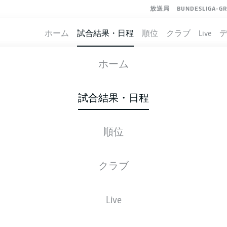
放送局
BUNDESLIGA-G
ホーム
試合結果・日程
順位
クラブ
Live
MAGDEBURG
-
ST. PAULI
ホーム
試合結果・日程
順位
ライブ
スターティングメンバー
データ
順
クラブ
Live
金, 06.11.2026 - 日, 08.11.2026
この試合日程はスケジュールが確定していません。。