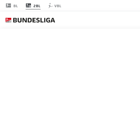
2BL
BL
VBL
節 11