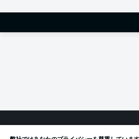
Hello and 
Welcome along 
fixture betwee