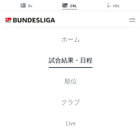
2BL
BL
VBL
HSV
-
EBS
ホーム
HSV
EBS
2
4
試合結果・日程
順位
ライブ
スターティングメンバー
データ
順位
クラブ
4-3-3
3-3-2-2
Live
スターティングメンバー
HAMBURG