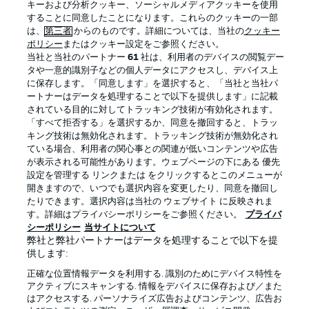
キーおよび分析クッキー、ソーシャルメディアクッキーを使用
することに同意したことになります。これらのクッキーの一部
は、
第三者
からのものです。詳細については、当社の
クッキー
ポリシー
またはクッキー設定をご参照ください。
当社と当社のパートナー
61
社は、利用者のデバイスの閲覧デー
タや一意的識別子などの個人データにアクセスし、デバイス上
に保存します。「同意します」を選択すると、「当社と当社パ
ートナーはデータを処理することで以下を提供します」に記載
されている目的に対してトラッキング技術が有効化されます。
「すべて拒否する」を選択するか、同意を撤回すると、トラッ
キング技術は無効化されます。トラッキング技術が無効化され
プライバシー・ポリシー
優先設定を管理する
ている場合、利用者の関心事との関連が低いコンテンツや広告
が表示される可能性があります。ウェブページの下にある 優先
利用条件
放送局
設定を管理する リンクまたは をクリックするとこのメニューが
開きますので、いつでも選択内容を変更したり、同意を撤回し
求人
選手
たりできます。選択内容は当社の ウェブサイト に反映されま
当サイトについて
す。詳細はプライバシーポリシーをご参照ください。
プライバ
シーポリシー
当サイトについて
弊社と弊社パートナーはデータを処理することで以下を提
供します:
正確な位置情報データを利用する. 識別のためにデバイス特性を
アクティブにスキャンする. 情報をデバイスに保存および／また
はアクセスする. パーソナライズ広告およびコンテンツ、広告お