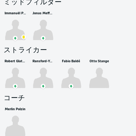
ミッドフィルダー
Immanuël Pherai
Jonas Meffert
ストライカー
Robert Glatzel
Ransford-Yeboah Königsdörffer
Fabio Baldé
Otto Stange
コーチ
Merlin Polzin