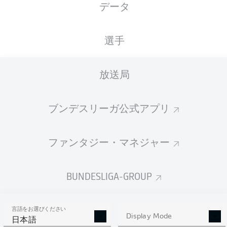
データ
Jean-Luc Dompé
Davie Selke
Emir Sahiti
選手
2
放送局
Marco Richter
Adam Karabec
ブンデスリーガ公式アプリ
Łukasz Poręba
ファンタジー・マネジャー
Silvan Hefti
Daniel Elfadli
Sebastian Schonlau
William Mikelbrencis
BUNDESLIGA-GROUP
言語をお選びください
Daniel Heuer Fernandes
Display Mode
日本語