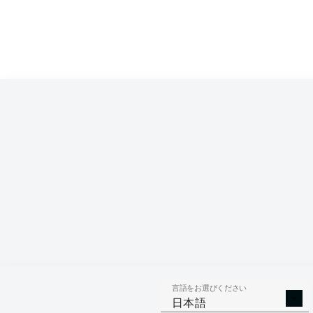
Competition
Bundesliga 2
Season
言語をお選びください
AERIAL 
TACKLES WON
日本語
WO