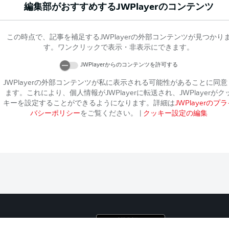
編集部がおすすめする
JWPlayer
のコンテンツ
この時点で、記事を補足する
JWPlayer
の外部コンテンツが見つかり
す。ワンクリックで表示・非表示にできます。
JWPlayer
からのコンテンツを許可する
JWPlayer
の外部コンテンツが私に表示される可能性があることに同意
ます。これにより、個人情報が
JWPlayer
に転送され、
JWPlayer
がク
キーを設定することができるようになります。詳細は
JWPlayer
のプラ
バシーポリシー
をご覧ください。
|
クッキー設定の編集
プライ