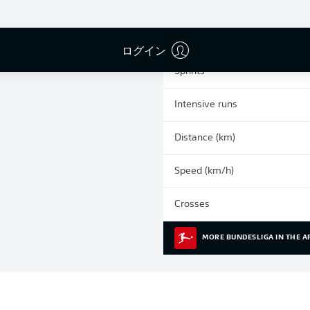
0
Yellow cards
Appearances
ログイン
Sprints
Intensive runs
Distance (km)
Speed (km/h)
Crosses
MORE BUNDESLIGA IN THE A