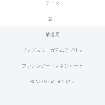
データ
国籍
06.09.1996
身長
体重
DEU
, CMR
29 年
180 CM
73 KG
選手
放送局
ブンデスリーガ公式アプリ
ファンタジー・マネジャー
統計 シーズン 2018/2019
BUNDESLIGA-GROUP
Fouls
DUELS
N