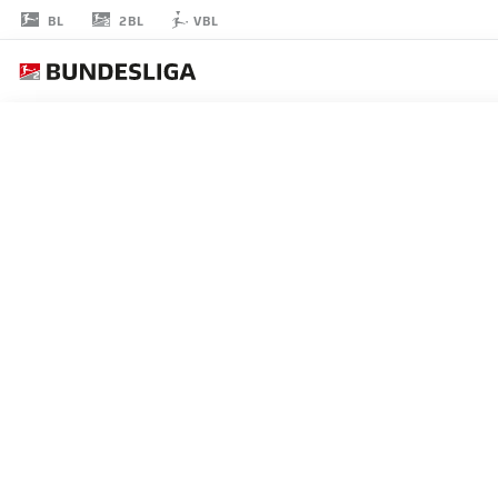
2BL
BL
VBL
LEON
BELL BELL
ストライカー
EINTRACHT BRAUNSCHWEIG
統計 シーズン 2018/2019
ゴール