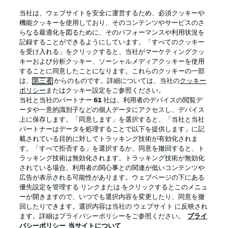
BUNDESLIGA APP
当社は、ウェブサイトを安全に運営するため、必須クッキーや
機能クッキーを使用しており、そのコンテンツやサービスのさ
らなる最適化を図るために、そのパフォーマンスや利用状況を
記録することができるようにしています。「すべてのクッキー
を受け入れる」をクリックすると、当社がマーケティングクッ
Official Partners
キーおよび分析クッキー、ソーシャルメディアクッキーを使用
することに同意したことになります。これらのクッキーの一部
は、
第三者
からのものです。詳細については、当社の
クッキー
ポリシー
またはクッキー設定をご参照ください。
当社と当社のパートナー
61
社は、利用者のデバイスの閲覧デ
ータや一意的識別子などの個人データにアクセスし、デバイス
上に保存します。「同意します」を選択すると、「当社と当社
パートナーはデータを処理することで以下を提供します」に記
載されている目的に対してトラッキング技術が有効化されま
す。「すべて拒否する」を選択するか、同意を撤回すると、ト
ラッキング技術は無効化されます。トラッキング技術が無効化
されている場合、利用者の関心事との関連が低いコンテンツや
広告が表示される可能性があります。ウェブページの下にある
プライバシー・ポリシー
優先設定を管理する
優先設定を管理する リンクまたは をクリックするとこのメニュ
利用条件
放送局
ーが開きますので、いつでも選択内容を変更したり、同意を撤
回したりできます。選択内容は当社の ウェブサイト に反映され
求人
選手
ます。詳細はプライバシーポリシーをご参照ください。
プライ
バシーポリシー
当サイトについて
当サイトについて