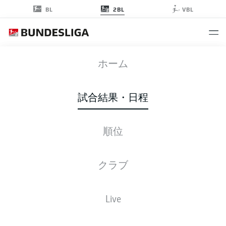
2BL
BL
VBL
FCN
-
KSC
ホーム
FCN
KSC
2
1
試合結果・日程
順位
ライブ
スターティングメンバー
データ
順位
クラブ
Live