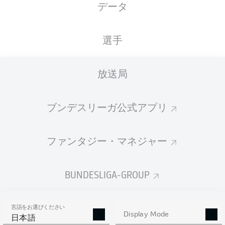
データ
XGOALS
選手
2
放送局
1.31
1
ブンデスリーガ公式アプリ
0.38
ファンタジー・マネジャー
Goals
BUNDESLIGA-GROUP
PASSES COMPLETED
言語をお選びください
609
237
Display Mode
日本語
成功率
90 %
76 %