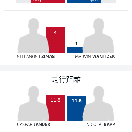
枠内
枠内
4
1
STEFANOS
TZIMAS
MARVIN
WANITZEK
走行距離
11.8
11.6
CASPAR
JANDER
NICOLAI
RAPP