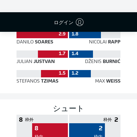
PASS EFFICIENCY
ログイン
2.9
1.8
DANILO
SOARES
NICOLAI
RAPP
1.7
1.4
JULIAN
JUSTVAN
DŽENIS
BURNIĆ
1.5
1.2
STEFANOS
TZIMAS
MAX
WEISS
シュート
8
2
枠外
枠外
8
2