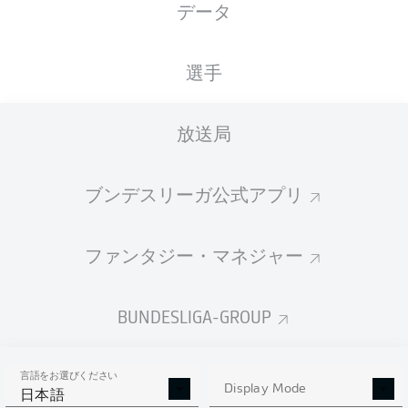
データ
Ruhrstadion
選手
放送局
広告
ブンデスリーガ公式アプリ
Hello and welcome!
ファンタジー・マネジャー
Welcome along and thanks for joining us for build-up
and live coverage of this Matchday 11 fixture between
VfL Bochum 1848 and Karlsruher SC.
BUNDESLIGA-GROUP
言語をお選びください
Display Mode
日本語