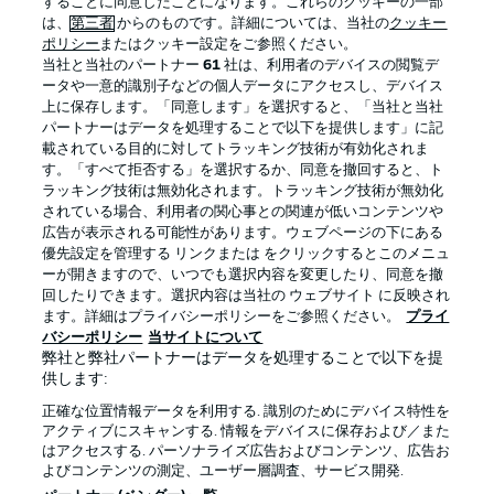
することに同意したことになります。これらのクッキーの一部
は、
第三者
からのものです。詳細については、当社の
クッキー
ポリシー
またはクッキー設定をご参照ください。
当社と当社のパートナー
61
社は、利用者のデバイスの閲覧デ
BUNDESLIGA APP
ータや一意的識別子などの個人データにアクセスし、デバイス
上に保存します。「同意します」を選択すると、「当社と当社
パートナーはデータを処理することで以下を提供します」に記
載されている目的に対してトラッキング技術が有効化されま
す。「すべて拒否する」を選択するか、同意を撤回すると、ト
ラッキング技術は無効化されます。トラッキング技術が無効化
Official Partners
されている場合、利用者の関心事との関連が低いコンテンツや
広告が表示される可能性があります。ウェブページの下にある
優先設定を管理する リンクまたは をクリックするとこのメニュ
ーが開きますので、いつでも選択内容を変更したり、同意を撤
回したりできます。選択内容は当社の ウェブサイト に反映され
ます。詳細はプライバシーポリシーをご参照ください。
プライ
バシーポリシー
当サイトについて
弊社と弊社パートナーはデータを処理することで以下を提
供します:
正確な位置情報データを利用する. 識別のためにデバイス特性を
アクティブにスキャンする. 情報をデバイスに保存および／また
はアクセスする. パーソナライズ広告およびコンテンツ、広告お
プライバシー・ポリシー
優先設定を管理する
よびコンテンツの測定、ユーザー層調査、サービス開発.