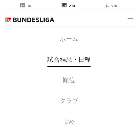
2BL
BL
VBL
BOC
-
KSC
ホーム
試合結果・日程
順位
ライブ
スターティングメンバー
データ
順位
クラブ
Live
金, 06.11.2026 - 日, 08.11.2026
この試合日程はスケジュールが確定していません。。