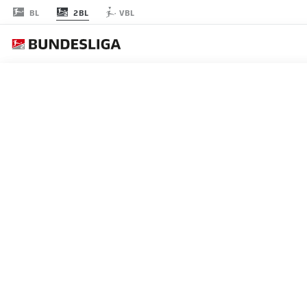
2BL
BL
VBL
節 11