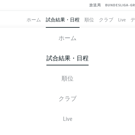
放送局
BUNDESLIGA-G
ホーム
試合結果・日程
順位
クラブ
Live
NUREMBERG
-
DARMSTADT
ホーム
試合結果・日程
順位
ライブ
スターティングメンバー
データ
順
クラブ
Live
金, 06.11.2026 - 日, 08.11.2026
この試合日程はスケジュールが確定していません。。