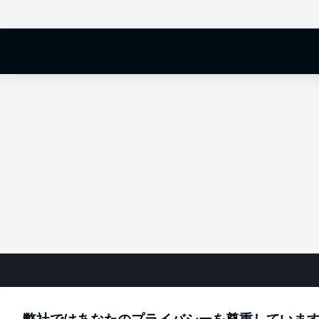
Hello and 
Welcome along 
fixture betwe