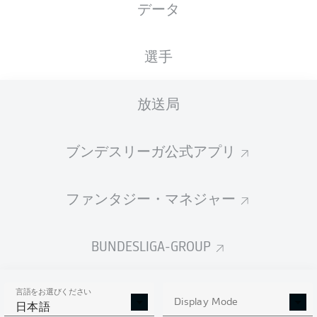
データ
選手
放送局
F. Schleusener
89'
87'
F. Montero
ブンデスリーガ公式アプリ
80'
R. Glatzel
50'
R. Glatzel
ファンタジー・マネジャー
F. Schleusener
32'
L. Jensen
17'
BUNDESLIGA-GROUP
P. Nebel
10'
BBBank Wildpark
(23,532 観客)
言語をお選びください
S. Stegemann
Display Mode
日本語