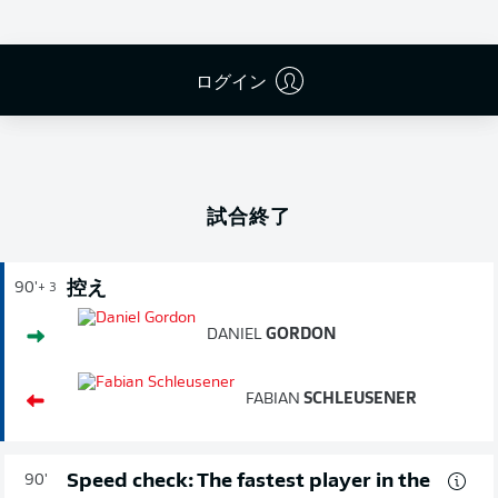
ログイン
広告
試合終了
控え
90'
+ 3
DANIEL
GORDON
FABIAN
SCHLEUSENER
Speed check: The fastest player in the
90'