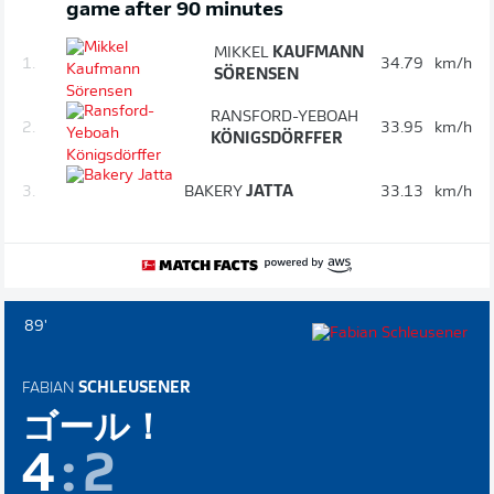
game after 90 minutes
MIKKEL
KAUFMANN
1.
34.79
km/h
SÖRENSEN
RANSFORD-YEBOAH
2.
33.95
km/h
KÖNIGSDÖRFFER
3.
BAKERY
JATTA
33.13
km/h
89'
FABIAN
SCHLEUSENER
ゴール！
4
:
2