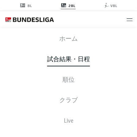
2BL
BL
VBL
KSC
-
HSV
ホーム
KSC
HSV
4
2
試合結果・日程
順位
ライブ
スターティングメンバー
データ
順位
クラブ
Live