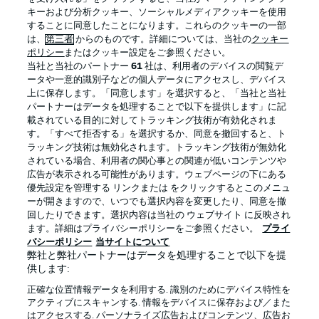
Official Partners
キーおよび分析クッキー、ソーシャルメディアクッキーを使用
することに同意したことになります。これらのクッキーの一部
は、
第三者
からのものです。詳細については、当社の
クッキー
ポリシー
またはクッキー設定をご参照ください。
当社と当社のパートナー
61
社は、利用者のデバイスの閲覧デ
ータや一意的識別子などの個人データにアクセスし、デバイス
上に保存します。「同意します」を選択すると、「当社と当社
パートナーはデータを処理することで以下を提供します」に記
載されている目的に対してトラッキング技術が有効化されま
す。「すべて拒否する」を選択するか、同意を撤回すると、ト
ラッキング技術は無効化されます。トラッキング技術が無効化
されている場合、利用者の関心事との関連が低いコンテンツや
広告が表示される可能性があります。ウェブページの下にある
プライバシー・ポリシー
優先設定を管理する
優先設定を管理する リンクまたは をクリックするとこのメニュ
利用条件
放送局
ーが開きますので、いつでも選択内容を変更したり、同意を撤
回したりできます。選択内容は当社の ウェブサイト に反映され
求人
選手
ます。詳細はプライバシーポリシーをご参照ください。
プライ
バシーポリシー
当サイトについて
当サイトについて
弊社と弊社パートナーはデータを処理することで以下を提
供します:
正確な位置情報データを利用する. 識別のためにデバイス特性を
アクティブにスキャンする. 情報をデバイスに保存および／また
はアクセスする. パーソナライズ広告およびコンテンツ、広告お