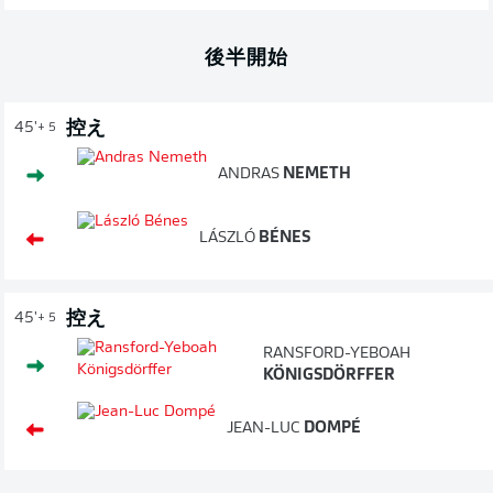
後半開始
控え
45'
+ 5
ANDRAS
NEMETH
LÁSZLÓ
BÉNES
控え
45'
+ 5
RANSFORD-YEBOAH
KÖNIGSDÖRFFER
JEAN-LUC
DOMPÉ