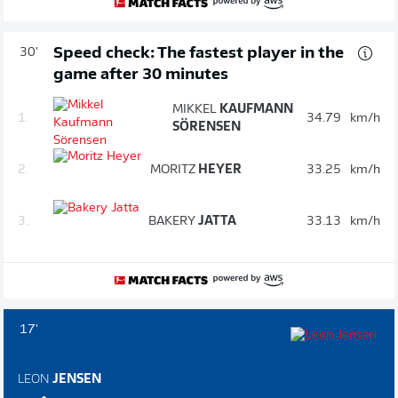
Speed check: The fastest player in the
30'
game after 30 minutes
MIKKEL
KAUFMANN
1.
34.79
km/h
SÖRENSEN
2.
MORITZ
HEYER
33.25
km/h
3.
BAKERY
JATTA
33.13
km/h
17'
LEON
JENSEN