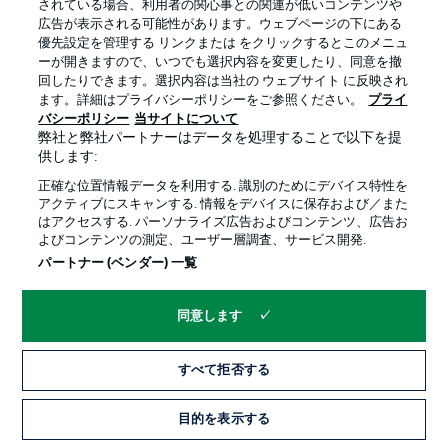
されている場合、利用者の関心事との関連が低いコンテンツや
広告が表示される可能性があります。ウェブページの下にある
プライバシー・ポリシー
優先設定を管理する
優先設定を管理する リンクまたは をクリックするとこのメニュ
利用条件
放送局
ーが開きますので、いつでも選択内容を変更したり、同意を撤
回したりできます。選択内容は当社の ウェブサイト に反映され
求人
選手
ます。詳細はプライバシーポリシーをご参照ください。
プライ
バシーポリシー
当サイトについて
当サイトについて
弊社と弊社パートナーはデータを処理することで以下を提
供します:
正確な位置情報データを利用する. 識別のためにデバイス特性を
アクティブにスキャンする. 情報をデバイスに保存および／また
はアクセスする. パーソナライズ広告およびコンテンツ、広告お
よびコンテンツの測定、ユーザー層調査、サービス開発.
© 2026 Bundesliga-Gruppe GmbH
パートナー (ベンダー) 一覧
言語をお選びください
同意します
日本語
すべて拒否する
Display Mode
目的を表示する