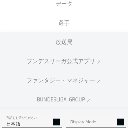
データ
国籍
06.06.1998
身長
体重
GMB
28 年
184 CM
79 KG
選手
Competition
放送局
Bundesliga
Season
ブンデスリーガ公式アプリ
2026/2027
ファンタジー・マネジャー
統計 シーズン 2026/2027
BUNDESLIGA-GROUP
言語をお選びください
AERIAL DUELS
Display Mode
TACKLES WON
日本語
WON