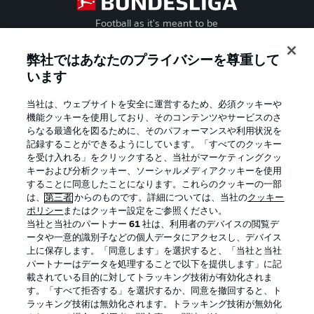
Football as it's meant to be
弊社ではあなたのプライバシーを尊重して
います
BUNDESLIGA APP
当社は、ウェブサイトを安全に運営するため、必須クッキーや
機能クッキーを使用しており、そのコンテンツやサービスのさ
らなる最適化を図るために、そのパフォーマンスや利用状況を
記録することができるようにしています。「すべてのクッキー
を受け入れる」をクリックすると、当社がマーケティングクッ
Official Partners
キーおよび分析クッキー、ソーシャルメディアクッキーを使用
することに同意したことになります。これらのクッキーの一部
は、
第三者
からのものです。詳細については、当社の
クッキー
ポリシー
またはクッキー設定をご参照ください。
当社と当社のパートナー
61
社は、利用者のデバイスの閲覧デ
ータや一意的識別子などの個人データにアクセスし、デバイス
上に保存します。「同意します」を選択すると、「当社と当社
パートナーはデータを処理することで以下を提供します」に記
載されている目的に対してトラッキング技術が有効化されま
す。「すべて拒否する」を選択するか、同意を撤回すると、ト
ラッキング技術は無効化されます。トラッキング技術が無効化