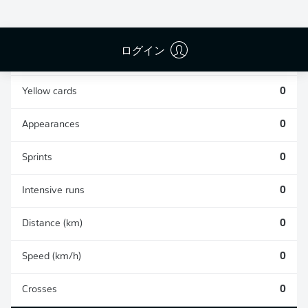
0
0
ログイン
Fouls
0
Yellow cards
0
Appearances
0
Sprints
0
Intensive runs
0
Distance (km)
0
Speed (km/h)
0
Crosses
0