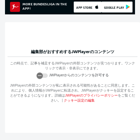
MORE BUNDESLIGA IN THE
APP STORE
GOOGLE PLAY
APP!
編集部がおすすめする
JWPlayer
のコンテンツ
この時点で、記事を補足する
JWPlayer
の外部コンテンツが見つかります。ワンク
リックで表示・非表示にできます。
JWPlayer
からのコンテンツを許可する
JWPlayer
の外部コンテンツが私に表示される可能性があることに同意します。こ
れにより、個人情報が
JWPlayer
に転送され、
JWPlayer
がクッキーを設定するこ
とができるようになります。詳細は
JWPlayer
のプライバシーポリシー
をご覧くだ
さい。
|
クッキー設定の編集