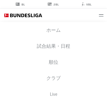
2BL
BL
VBL
BAKERY
ホーム
JATTA
18
試合結果・日程
順位
ストライカー
クラブ
HAMBURG
統計 シーズン 2026/2027
ゴール
チームメイト
Live