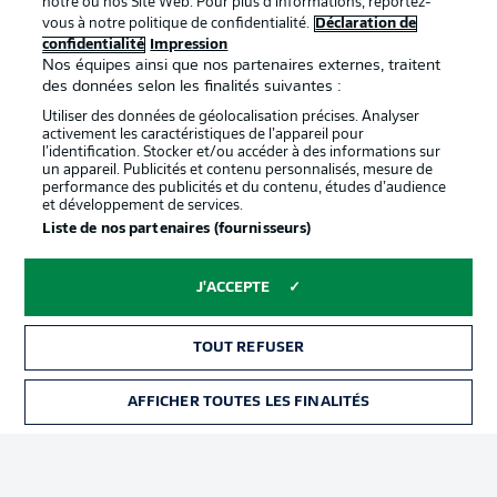
notre ou nos Site Web. Pour plus d’informations, reportez-
vous à notre politique de confidentialité.
Déclaration de
confidentialité
Impression
Proposé par
Nos équipes ainsi que nos partenaires externes, traitent
des données selon les finalités suivantes :
Utiliser des données de géolocalisation précises. Analyser
activement les caractéristiques de l’appareil pour
l’identification. Stocker et/ou accéder à des informations sur
un appareil. Publicités et contenu personnalisés, mesure de
performance des publicités et du contenu, études d’audience
et développement de services.
Liste de nos partenaires (fournisseurs)
J'ACCEPTE
La publicité
Conditions d’utilisation des
services
TOUT REFUSER
Mentions Légales
Gérer mes préférences
AFFICHER TOUTES LES FINALITÉS
BILLETS
Déclaration de
Diffuseurs
confidentialité
Travaux
Contact