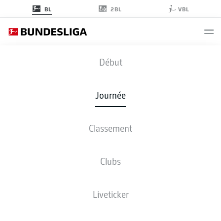
2BL
BL
VBL
SCF
-
FCU
Début
Journée
Classement
EN DIRECT
COMPOSITIONS
STATISTIQUES
CLASSEMENT
Clubs
Liveticker
Revenez plus tard