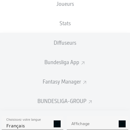
Joueurs
TAILLE
NATIONALITÉ
06.07.2003
POIDS
191
BEL
23 ANS
83 KG
CM
Stats
Diffuseurs
Competition
Bundesliga
Bundesliga App
Season
2026/2027
Fantasy Manager
BUNDESLIGA-GROUP
STATS DE LA SAISON
2026/2027
Choisissez votre langue
Affichage
Français