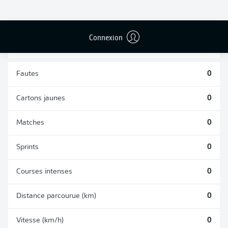
TACLES
DUELS AÉRIENS
RÉUSSIS
REMPORTÉS
0
0
Connexion
Fautes
0
Cartons jaunes
0
Matches
0
Sprints
0
Courses intenses
0
Distance parcourue (km)
0
Vitesse (km/h)
0