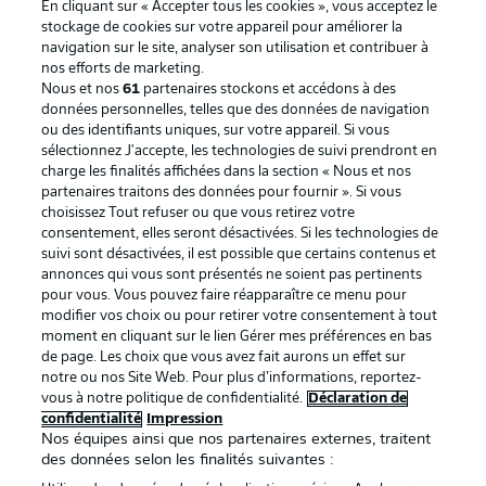
En cliquant sur « Accepter tous les cookies », vous acceptez le
stockage de cookies sur votre appareil pour améliorer la
navigation sur le site, analyser son utilisation et contribuer à
nos efforts de marketing.
Nous et nos
61
partenaires stockons et accédons à des
données personnelles, telles que des données de navigation
ou des identifiants uniques, sur votre appareil. Si vous
sélectionnez J'accepte, les technologies de suivi prendront en
La publicité
Conditions d’utilisation des
charge les finalités affichées dans la section « Nous et nos
partenaires traitons des données pour fournir ». Si vous
services
choisissez Tout refuser ou que vous retirez votre
consentement, elles seront désactivées. Si les technologies de
Mentions Légales
Gérer mes préférences
suivi sont désactivées, il est possible que certains contenus et
Déclaration de
Diffuseurs
annonces qui vous sont présentés ne soient pas pertinents
pour vous. Vous pouvez faire réapparaître ce menu pour
confidentialité
modifier vos choix ou pour retirer votre consentement à tout
moment en cliquant sur le lien Gérer mes préférences en bas
Travaux
Contact
de page. Les choix que vous avez fait aurons un effet sur
Impression
Joueurs
notre ou nos Site Web. Pour plus d’informations, reportez-
vous à notre politique de confidentialité.
Déclaration de
confidentialité
Impression
Nos équipes ainsi que nos partenaires externes, traitent
des données selon les finalités suivantes :