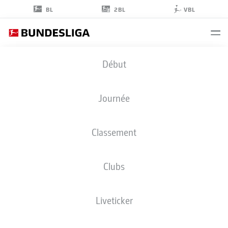
2BL
BL
VBL
ZENO
Début
VAN DEN BOSCH
4
Journée
Classement
DÉFENSEUR
Clubs
UNION BERLIN
STATS DE LA SAISON 2026/2027
BUTS
COÉQUIPIERS
Liveticker