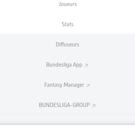
Joueurs
NATIONALITÉ
15.04.1985
TAILLE
DEU
41 ANS
189 CM
Stats
Diffuseurs
Bundesliga App
Fantasy Manager
BUNDESLIGA-GROUP
La publi