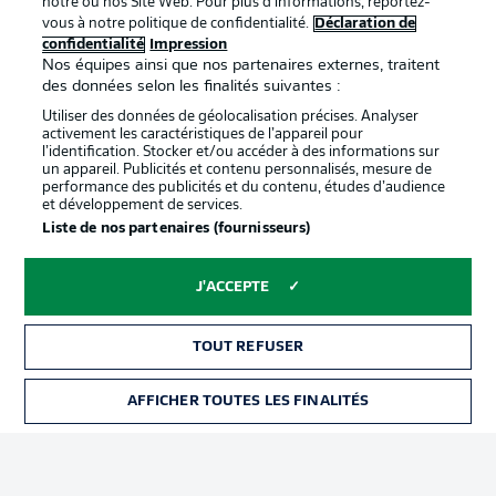
notre ou nos Site Web. Pour plus d’informations, reportez-
vous à notre politique de confidentialité.
Déclaration de
confidentialité
Impression
Proposé par
Nos équipes ainsi que nos partenaires externes, traitent
des données selon les finalités suivantes :
Utiliser des données de géolocalisation précises. Analyser
activement les caractéristiques de l’appareil pour
l’identification. Stocker et/ou accéder à des informations sur
un appareil. Publicités et contenu personnalisés, mesure de
performance des publicités et du contenu, études d’audience
et développement de services.
Liste de nos partenaires (fournisseurs)
J'ACCEPTE
La publicité
Conditions d’utilisation des
services
TOUT REFUSER
Mentions Légales
Gérer mes préférences
AFFICHER TOUTES LES FINALITÉS
BILLETS
Déclaration de
Diffuseurs
confidentialité
Travaux
Contact