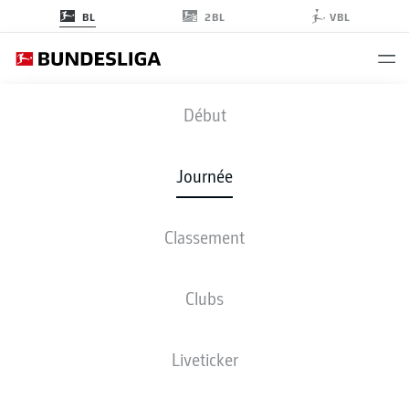
2BL
BL
VBL
SVW
-
FCA
Début
Journée
Classement
EN DIRECT
COMPOSITIONS
STATISTIQUES
CLASSEMENT
Clubs
Liveticker
Revenez plus tard