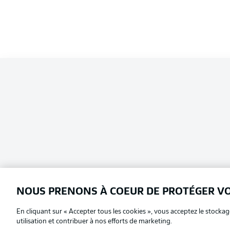
NOUS PRENONS À COEUR DE PROTÉGER V
En cliquant sur « Accepter tous les cookies », vous acceptez le stockag
Football as it's meant to be
Choisissez votre langue
utilisation et contribuer à nos efforts de marketing.
Français