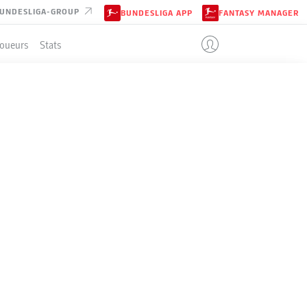
UNDESLIGA-GROUP
BUNDESLIGA APP
FANTASY MANAGER
Joueurs
Stats
MUND
ENT