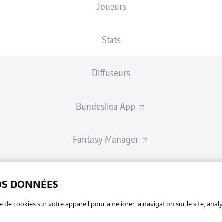
Joueurs
Les compositions seront annoncées 60 minutes avant le coup d’envo
Stats
Diffuseurs
Bundesliga App
Fantasy Manager
BUNDESLIGA-GROUP
OS DONNÉES
La publi
e de cookies sur votre appareil pour améliorer la navigation sur le site, anal
BUNDESLIGA APP
Mention