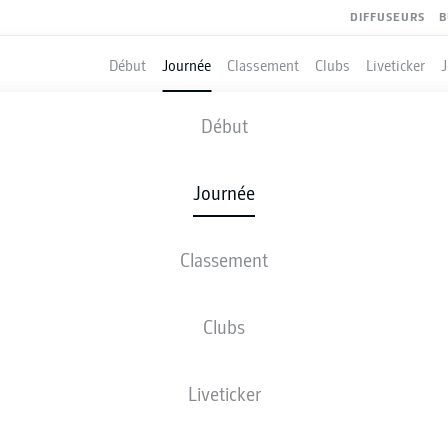
DIFFUSEURS
B
Début
Journée
Classement
Clubs
Liveticker
HOFFENHEIM
-
BORUSSIA DORT
Début
Journée
Classement
 DIRECT
COMPOSITIONS
STATISTIQUES
CLASSEM
Clubs
Liveticker
Revenez plus tard