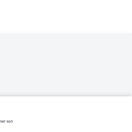
i
cité
Conditions d’utilisation des
services
yser son
Affichage
s Légales
Gérer mes préférences