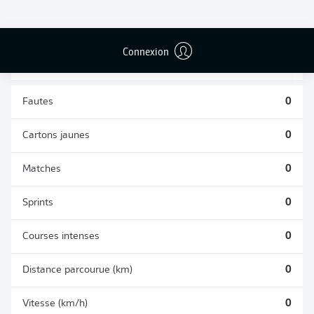
TACLES
DUELS AÉRIENS
RÉUSSIS
REMPORTÉS
0
0
Connexion
Fautes
0
Cartons jaunes
0
Matches
0
Sprints
0
Courses intenses
0
Distance parcourue (km)
0
Vitesse (km/h)
0