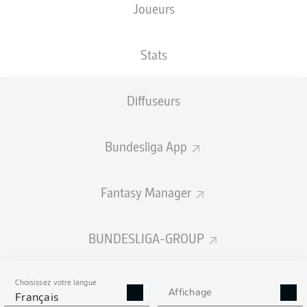
Joueurs
TAILLE
NATIONALITÉ
14.05.1995
POIDS
186
BRA
31 ANS
77 KG
CM
Stats
Diffuseurs
Competition
Bundesliga
Bundesliga App
Season
2026/2027
Fantasy Manager
BUNDESLIGA-GROUP
STATS DE LA SAISON
2026/2027
Choisissez votre langue
Affichage
Français