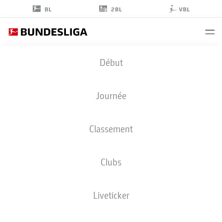
2BL
BL
VBL
BERNARDO
Début
13
Journée
Classement
DÉFENSEUR
Clubs
HOFFENHEIM
STATS DE LA SAISON 2026/2027
BUTS
COÉQUIPIERS
Liveticker