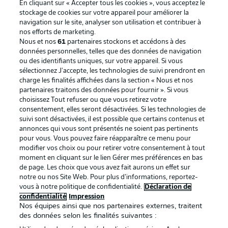
En cliquant sur « Accepter tous les cookies », vous acceptez le
stockage de cookies sur votre appareil pour améliorer la
navigation sur le site, analyser son utilisation et contribuer à
nos efforts de marketing.
Nous et nos
61
partenaires stockons et accédons à des
données personnelles, telles que des données de navigation
ou des identifiants uniques, sur votre appareil. Si vous
sélectionnez J'accepte, les technologies de suivi prendront en
La publicité
Conditions d’utilisation des
charge les finalités affichées dans la section « Nous et nos
partenaires traitons des données pour fournir ». Si vous
services
choisissez Tout refuser ou que vous retirez votre
consentement, elles seront désactivées. Si les technologies de
Mentions Légales
Gérer mes préférences
suivi sont désactivées, il est possible que certains contenus et
Déclaration de
Diffuseurs
annonces qui vous sont présentés ne soient pas pertinents
pour vous. Vous pouvez faire réapparaître ce menu pour
confidentialité
modifier vos choix ou pour retirer votre consentement à tout
moment en cliquant sur le lien Gérer mes préférences en bas
Travaux
Contact
de page. Les choix que vous avez fait aurons un effet sur
Impression
Joueurs
notre ou nos Site Web. Pour plus d’informations, reportez-
vous à notre politique de confidentialité.
Déclaration de
confidentialité
Impression
Nos équipes ainsi que nos partenaires externes, traitent
des données selon les finalités suivantes :