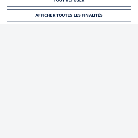
TOUT REFUSER
Déclaration de
Diffuseurs
confidentialité
AFFICHER TOUTES LES FINALITÉS
Travaux
Contact
Impression
Joueurs
© 2026 Bundesliga-Gruppe GmbH
Choisissez votre langue
Français
Affichage