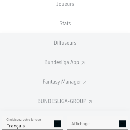
Joueurs
NATIONALITÉ
21.10.1977
AUT
48 ANS
Stats
Competition
Diffuseurs
Bundesliga
Season
Bundesliga App
2026/2027
Fantasy Manager
BUNDESLIGA-GROUP
Choisissez votre langue
Affichage
Français