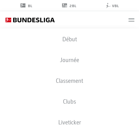
2BL
BL
VBL
CHRISTIAN
Début
ILZER
Journée
Classement
Clubs
HOFFENHEIM
Liveticker