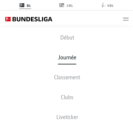
2BL
BL
VBL
M05
-
FCU
Début
M05
FCU
1
1
Journée
Classement
EN DIRECT
COMPOSITIONS
STATISTIQUES
CLASSEMENT
Clubs
4-3-3
3-3-2-2
Liveticker
LES ONZE DE DÉPART
MAINZ