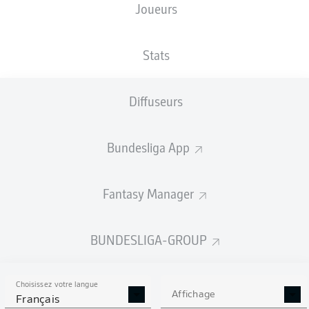
Joueurs
Karim Onisiwo
Ludovic Ajorque
Jonathan Burkardt
Stats
Nadiem Amiri
Diffuseurs
Bundesliga App
Tom Krauß
Leandro Barreiro
Fantasy Manager
Anthony Caci
Sepp van den Berg
Edimilson Fernandes
Danny da Costa
BUNDESLIGA-GROUP
Choisissez votre langue
Robin Zentner
Affichage
Français