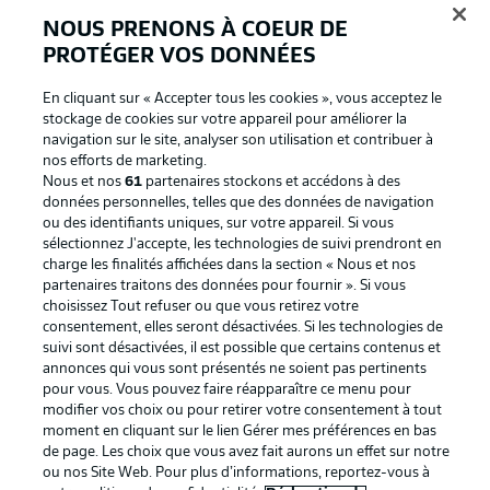
NOUS PRENONS À COEUR DE
PROTÉGER VOS DONNÉES
En cliquant sur « Accepter tous les cookies », vous acceptez le
stockage de cookies sur votre appareil pour améliorer la
navigation sur le site, analyser son utilisation et contribuer à
nos efforts de marketing.
Nous et nos
61
partenaires stockons et accédons à des
données personnelles, telles que des données de navigation
ou des identifiants uniques, sur votre appareil. Si vous
La publicité
Conditions d’utilisation des
sélectionnez J'accepte, les technologies de suivi prendront en
charge les finalités affichées dans la section « Nous et nos
services
partenaires traitons des données pour fournir ». Si vous
Mentions Légales
Gérer mes préférences
choisissez Tout refuser ou que vous retirez votre
consentement, elles seront désactivées. Si les technologies de
Déclaration de
Diffuseurs
suivi sont désactivées, il est possible que certains contenus et
annonces qui vous sont présentés ne soient pas pertinents
confidentialité
pour vous. Vous pouvez faire réapparaître ce menu pour
Travaux
Contact
modifier vos choix ou pour retirer votre consentement à tout
moment en cliquant sur le lien Gérer mes préférences en bas
Impression
Joueurs
de page. Les choix que vous avez fait aurons un effet sur notre
ou nos Site Web. Pour plus d’informations, reportez-vous à