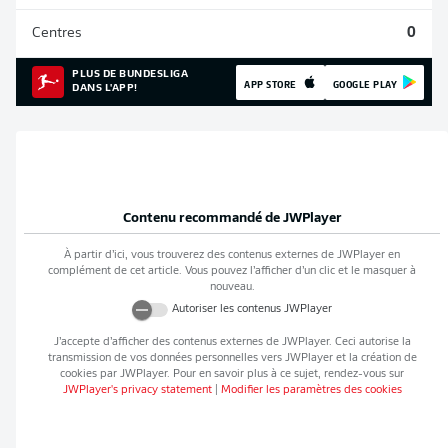
Centres
0
PLUS DE BUNDESLIGA
APP STORE
GOOGLE PLAY
DANS L'APP!
Contenu recommandé de
JWPlayer
À partir d’ici, vous trouverez des contenus externes de
JWPlayer
en
complément de cet article. Vous pouvez l’afficher d’un clic et le masquer à
nouveau.
Autoriser les contenus
JWPlayer
J’accepte d’afficher des contenus externes de
JWPlayer
. Ceci autorise la
transmission de vos données personnelles vers
JWPlayer
et la création de
cookies par
JWPlayer
. Pour en savoir plus à ce sujet, rendez-vous sur
JWPlayer
's privacy statement
|
Modifier les paramètres des cookies