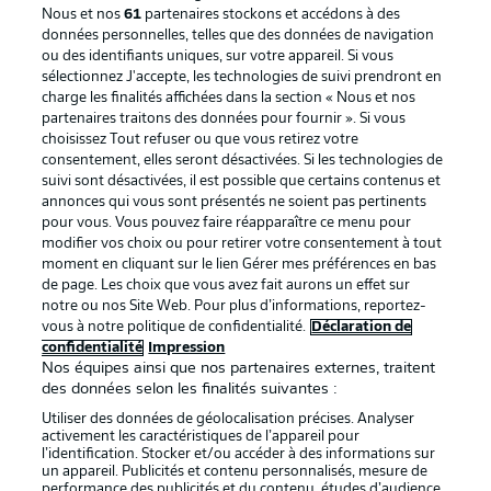
Nous et nos
61
partenaires stockons et accédons à des
données personnelles, telles que des données de navigation
ou des identifiants uniques, sur votre appareil. Si vous
sélectionnez J'accepte, les technologies de suivi prendront en
La publicité
Conditions d’utilisation des
charge les finalités affichées dans la section « Nous et nos
partenaires traitons des données pour fournir ». Si vous
services
choisissez Tout refuser ou que vous retirez votre
consentement, elles seront désactivées. Si les technologies de
Mentions Légales
Gérer mes préférences
suivi sont désactivées, il est possible que certains contenus et
Déclaration de
Diffuseurs
annonces qui vous sont présentés ne soient pas pertinents
pour vous. Vous pouvez faire réapparaître ce menu pour
confidentialité
modifier vos choix ou pour retirer votre consentement à tout
moment en cliquant sur le lien Gérer mes préférences en bas
Travaux
Contact
de page. Les choix que vous avez fait aurons un effet sur
Impression
Joueurs
notre ou nos Site Web. Pour plus d’informations, reportez-
vous à notre politique de confidentialité.
Déclaration de
confidentialité
Impression
Nos équipes ainsi que nos partenaires externes, traitent
des données selon les finalités suivantes :
Utiliser des données de géolocalisation précises. Analyser
activement les caractéristiques de l’appareil pour
l’identification. Stocker et/ou accéder à des informations sur
un appareil. Publicités et contenu personnalisés, mesure de
performance des publicités et du contenu, études d’audience