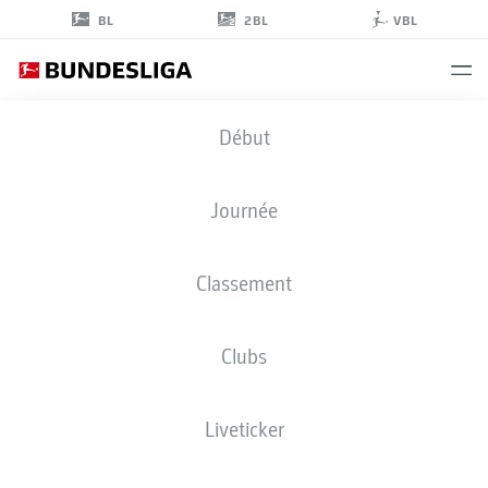
2BL
BL
VBL
DANILHO
Début
DOEKHI
5
Journée
Classement
DÉFENSEUR
Clubs
UNION BERLIN
STATS DE LA SAISON 2026/2027
BUTS
COÉQUIPIERS
Liveticker