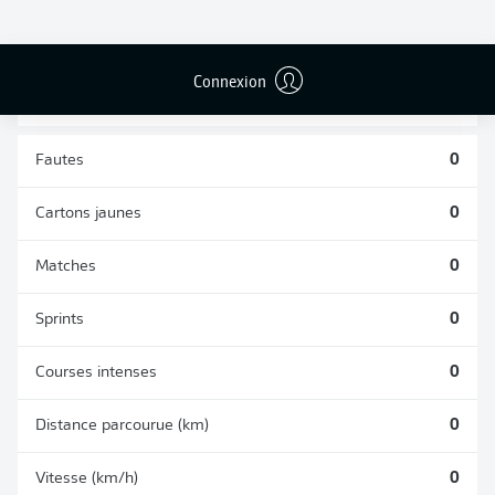
TACLES
DUELS AÉRIENS
RÉUSSIS
REMPORTÉS
0
0
Connexion
Fautes
0
Cartons jaunes
0
Matches
0
Sprints
0
Courses intenses
0
Distance parcourue (km)
0
Vitesse (km/h)
0