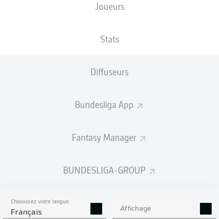
Joueurs
NATIONALITÉ
TAILLE
30.06.1998
POIDS
NLD
,
190
28 ANS
86 KG
SUR
CM
Stats
Diffuseurs
Competition
Bundesliga
Bundesliga App
Season
2026/2027
Fantasy Manager
BUNDESLIGA-GROUP
STATS DE LA SAISON
2026/2027
Choisissez votre langue
Affichage
Français