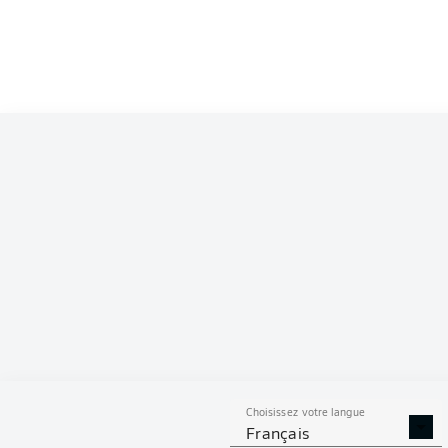
Competition
Bundesliga
Season
2026/2027
S
Choisissez votre langue
TACLES
DUELS A
Français
RÉUSSIS
REMPO