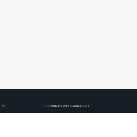
cité
Conditions d’utilisation des
services
s Légales
Gérer mes préférences
ion de confidentialité
Diffuseurs