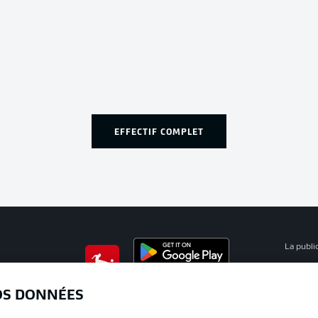
EFFECTIF COMPLET
La publi
BUNDESLIGA APP
Mention
OS DONNÉES
Déclarat