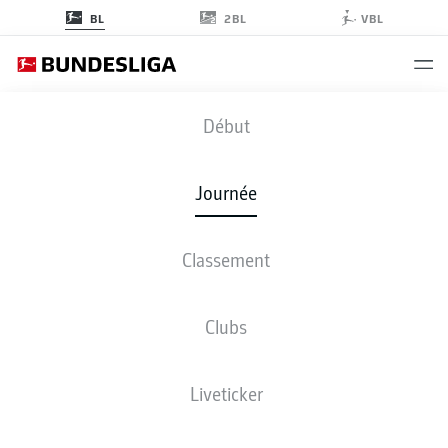
2BL
BL
VBL
FCU
-
M05
Début
FCU
M05
2
1
Journée
Classement
EN DIRECT
COMPOSITIONS
STATISTIQUES
CLASSEMENT
Clubs
3-3-2-2
3-3-2-2
Liveticker
LES ONZE DE DÉPART
UNION BERLIN