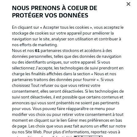
NOUS PRENONS À COEUR DE
PROTÉGER VOS DONNÉES
En cliquant sur « Accepter tous les cookies », vous acceptez le
stockage de cookies sur votre appareil pour améliorer la
navigation sur le site, analyser son utilisation et contribuer à
nos efforts de marketing.
Nous et nos
61
partenaires stockons et accédons à des
données personnelles, telles que des données de navigation
ou des identifiants uniques, sur votre appareil. Si vous
La publicité
Conditions d’utilisation des
sélectionnez J'accepte, les technologies de suivi prendront en
charge les finalités affichées dans la section « Nous et nos
services
partenaires traitons des données pour fournir ». Si vous
Mentions Légales
Gérer mes préférences
choisissez Tout refuser ou que vous retirez votre
consentement, elles seront désactivées. Si les technologies de
Déclaration de
Diffuseurs
suivi sont désactivées, il est possible que certains contenus et
annonces qui vous sont présentés ne soient pas pertinents
confidentialité
pour vous. Vous pouvez faire réapparaître ce menu pour
Travaux
Contact
modifier vos choix ou pour retirer votre consentement à tout
moment en cliquant sur le lien Gérer mes préférences en bas
Impression
Joueurs
de page. Les choix que vous avez fait aurons un effet sur notre
ou nos Site Web. Pour plus d’informations, reportez-vous à