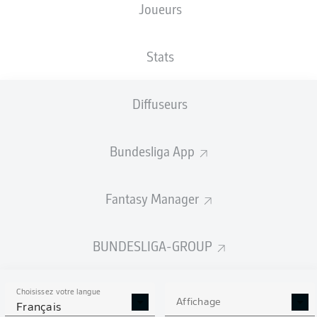
Joueurs
Kevin Behrens
Sheraldo Becker
Stats
Diffuseurs
Janik Haberer
Paul Seguin
Bundesliga App
Jérôme Roussillon
Rani Khedira
Christopher Trimmel
Fantasy Manager
Diogo Leite
Robin Knoche
Danilho Doekhi
BUNDESLIGA-GROUP
Choisissez votre langue
Frederik Rønnow
Affichage
Français