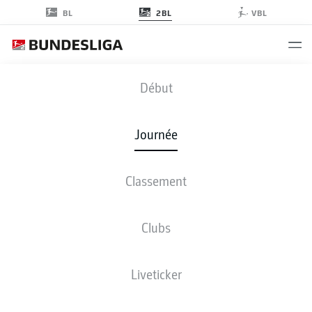
2BL
BL
VBL
FCK
-
BSC
Début
Journée
Classement
EN DIRECT
COMPOSITIONS
STATISTIQUES
CLASSEMENT
Clubs
Liveticker
ven., 30.10.2026 - dim., 01.11.2026
Cette journée n’a pas encore été programmée.