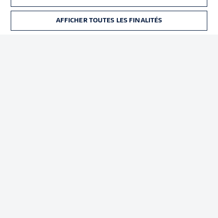
Déclaration de
Diffuseurs
confidentialité
AFFICHER TOUTES LES FINALITÉS
BILLETS
Travaux
Contact
Impression
Joueurs
© 2026 Bundesliga-Gruppe GmbH
Choisissez votre langue
Français
Affichage