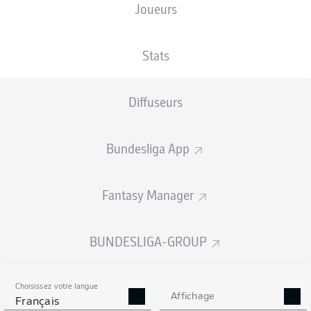
Joueurs
Fritz-Walter-Stadion
Stats
Diffuseurs
Publicité
Bundesliga App
Aucun contenu ne répond à vos critères pour le moment.
Fantasy Manager
BUNDESLIGA-GROUP
Choisissez votre langue
Affichage
Français