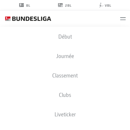
2BL
BL
VBL
IVAN
Début
PRTAJIN
9
Journée
Classement
ATTAQUANT
Clubs
KAISERSLAUTERN
STATS DE LA SAISON 2025/2026
BUTS
Liveticker