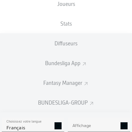
Joueurs
TAILLE
NATIONALITÉ
14.05.1996
POIDS
189
HRV
30 ANS
89 KG
CM
Stats
Diffuseurs
Competition
Bundesliga 2
Bundesliga App
Season
2025/2026
Fantasy Manager
BUNDESLIGA-GROUP
STATS DE LA SAISON
2025/2026
Choisissez votre langue
Affichage
Français