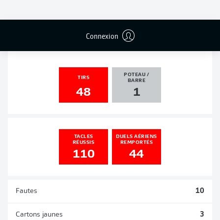
PASSES
PENALTIES
BUTS
PENALTIES
DÉCISIVES
TRANSFORMÉS
11
1
0
0
Connexion
POTEAU /
TIRS
BARRE
48
1
TACLES
DUELS AÉRIENS
RÉUSSIS
REMPORTÉS
110
44
Fautes
10
Cartons jaunes
3