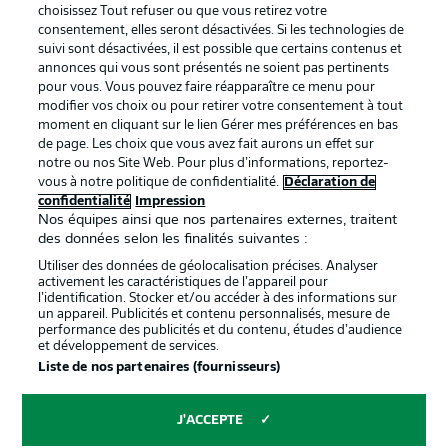
services
choisissez Tout refuser ou que vous retirez votre
consentement, elles seront désactivées. Si les technologies de
Mentions Légales
Gérer mes préférences
suivi sont désactivées, il est possible que certains contenus et
Déclaration de
Diffuseurs
annonces qui vous sont présentés ne soient pas pertinents
pour vous. Vous pouvez faire réapparaître ce menu pour
confidentialité
modifier vos choix ou pour retirer votre consentement à tout
moment en cliquant sur le lien Gérer mes préférences en bas
Travaux
Contact
de page. Les choix que vous avez fait aurons un effet sur
Impression
Joueurs
notre ou nos Site Web. Pour plus d’informations, reportez-
vous à notre politique de confidentialité.
Déclaration de
confidentialité
Impression
Nos équipes ainsi que nos partenaires externes, traitent
des données selon les finalités suivantes :
Utiliser des données de géolocalisation précises. Analyser
activement les caractéristiques de l’appareil pour
l’identification. Stocker et/ou accéder à des informations sur
un appareil. Publicités et contenu personnalisés, mesure de
performance des publicités et du contenu, études d’audience
et développement de services.
© 2026 Bundesliga-Gruppe GmbH
Liste de nos partenaires (fournisseurs)
Choisissez votre langue
J'ACCEPTE
Français