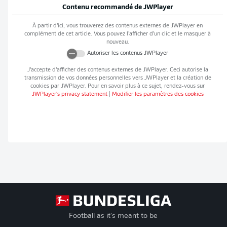
Contenu recommandé de
JWPlayer
À partir d’ici, vous trouverez des contenus externes de
JWPlayer
en
complément de cet article. Vous pouvez l’afficher d’un clic et le masquer à
nouveau.
Autoriser les contenus
JWPlayer
J’accepte d’afficher des contenus externes de
JWPlayer
. Ceci autorise la
transmission de vos données personnelles vers
JWPlayer
et la création de
cookies par
JWPlayer
. Pour en savoir plus à ce sujet, rendez-vous sur
JWPlayer
's privacy statement
|
Modifier les paramètres des cookies
Football as it's meant to be