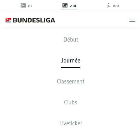
2BL
BL
VBL
SGF
-
EBS
Début
SGF
EBS
3
3
Journée
Classement
EN DIRECT
COMPOSITIONS
STATISTIQUES
CLASSEMENT
Clubs
4-4-2
3-3-2-2
Liveticker
LES ONZE DE DÉPART
GREUTHER FÜRTH