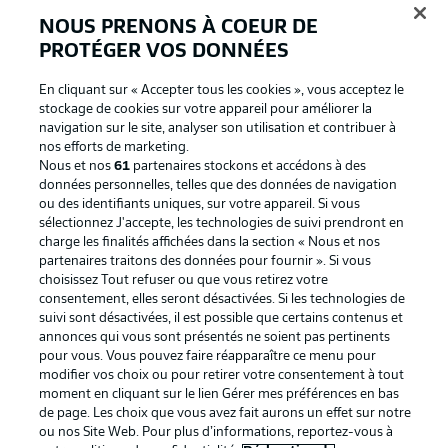
NOUS PRENONS À COEUR DE
PROTÉGER VOS DONNÉES
En cliquant sur « Accepter tous les cookies », vous acceptez le
stockage de cookies sur votre appareil pour améliorer la
navigation sur le site, analyser son utilisation et contribuer à
nos efforts de marketing.
Nous et nos
61
partenaires stockons et accédons à des
données personnelles, telles que des données de navigation
ou des identifiants uniques, sur votre appareil. Si vous
La publicité
Conditions d’utilisation des
sélectionnez J'accepte, les technologies de suivi prendront en
charge les finalités affichées dans la section « Nous et nos
services
partenaires traitons des données pour fournir ». Si vous
Mentions Légales
Gérer mes préférences
choisissez Tout refuser ou que vous retirez votre
consentement, elles seront désactivées. Si les technologies de
Déclaration de
Diffuseurs
suivi sont désactivées, il est possible que certains contenus et
annonces qui vous sont présentés ne soient pas pertinents
confidentialité
pour vous. Vous pouvez faire réapparaître ce menu pour
Travaux
Contact
modifier vos choix ou pour retirer votre consentement à tout
moment en cliquant sur le lien Gérer mes préférences en bas
Impression
Joueurs
de page. Les choix que vous avez fait aurons un effet sur notre
ou nos Site Web. Pour plus d’informations, reportez-vous à