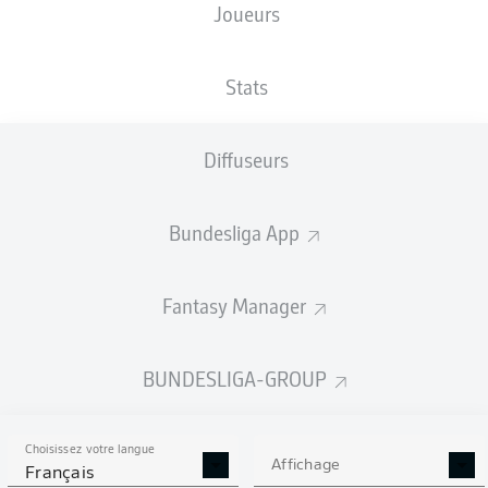
Joueurs
Dennis Srbeny
Branimir Hrgota
Stats
Tim Lemperle
Armindo Sieb
Diffuseurs
Bundesliga App
Jomaine Consbruch
Robert Wagner
Fantasy Manager
Marco Meyerhöfer
Maximilian Dietz
Gideon Jung
Oualid Mhamdi
BUNDESLIGA-GROUP
Choisissez votre langue
Jonas Urbig
Affichage
Français