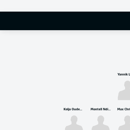
Yannik 
Kolja Oudenne
Montell Ndikom