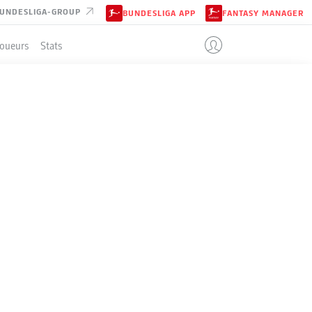
UNDESLIGA-GROUP
BUNDESLIGA APP
FANTASY MANAGER
Joueurs
Stats
ENT
3-4-3
ST. PAULI