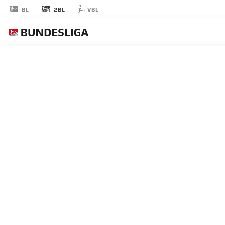
2BL
BL
VBL
JOURNÉE 30
EN
LES ONZE DE DÉP
HANNOVER
3-4-1-2