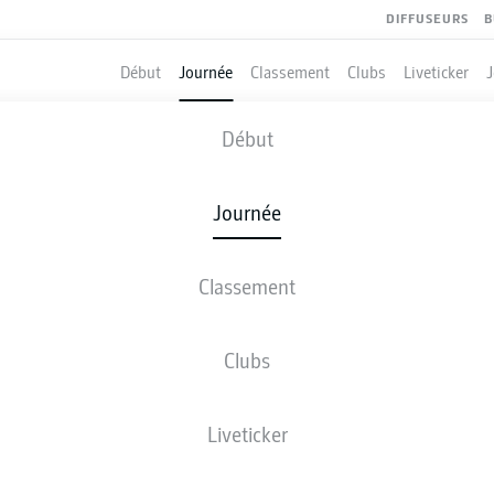
DIFFUSEURS
B
Début
Journée
Classement
Clubs
Liveticker
HANNOVER
-
ST. PAULI
Début
H96
STP
1
2
Journée
Classement
 DIRECT
COMPOSITIONS
STATISTIQUES
CLASSEM
Clubs
ART
Liveticker