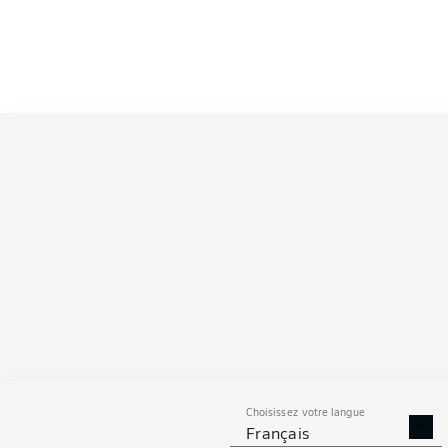
Nicolò Tresoldi
La
Louis Schaub
Brooklyn Ezeh
Fabian Kunze
Enzo Le
Jannik Dehm
Marcel Halstenb
Ron-Robert Ziel
Choisissez votre langue
Français