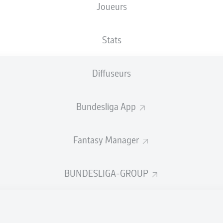
Joueurs
rs Gindorf
Marcel Hartel
Stats
Diffuseurs
Connor Metcalf
opold
Sei Muroya
Bundesliga App
Fantasy Manager
erg
Phil Neumann
Karol Mets
BUNDESLIGA-GROUP
er