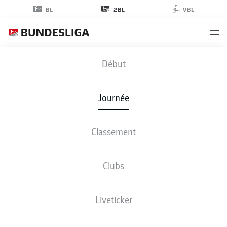
2BL
BL
VBL
SGF
-
ELV
Début
SGF
ELV
1
4
Journée
Classement
EN DIRECT
COMPOSITIONS
STATISTIQUES
CLASSEMENT
Clubs
Liveticker