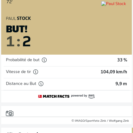
72'
PAUL
STOCK
BUT!
1
:
2
Probabilité de but
33 %
Vitesse de tir
104,09 km/h
Distance au But
9,9 m
© IMAGO/Sportfoto Zink / Wolfgang Zink