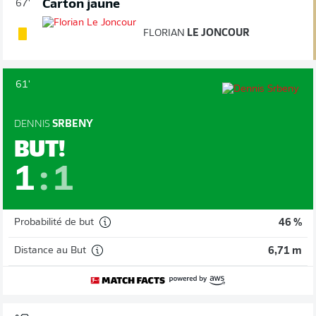
Carton jaune
67'
FLORIAN
LE JONCOUR
61'
DENNIS
SRBENY
BUT!
1
:
1
Probabilité de but
46 %
Distance au But
6,71 m