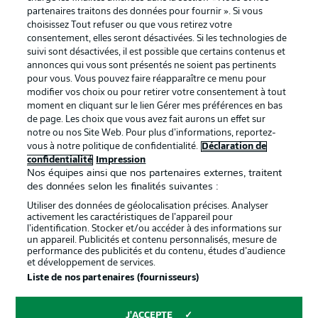
partenaires traitons des données pour fournir ». Si vous
services
choisissez Tout refuser ou que vous retirez votre
consentement, elles seront désactivées. Si les technologies de
Mentions Légales
Gérer mes préférences
suivi sont désactivées, il est possible que certains contenus et
Déclaration de
Diffuseurs
annonces qui vous sont présentés ne soient pas pertinents
pour vous. Vous pouvez faire réapparaître ce menu pour
confidentialité
modifier vos choix ou pour retirer votre consentement à tout
moment en cliquant sur le lien Gérer mes préférences en bas
Travaux
Contact
de page. Les choix que vous avez fait aurons un effet sur
Impression
Joueurs
notre ou nos Site Web. Pour plus d’informations, reportez-
vous à notre politique de confidentialité.
Déclaration de
confidentialité
Impression
Nos équipes ainsi que nos partenaires externes, traitent
des données selon les finalités suivantes :
Utiliser des données de géolocalisation précises. Analyser
activement les caractéristiques de l’appareil pour
l’identification. Stocker et/ou accéder à des informations sur
un appareil. Publicités et contenu personnalisés, mesure de
performance des publicités et du contenu, études d’audience
et développement de services.
© 2026 Bundesliga-Gruppe GmbH
Liste de nos partenaires (fournisseurs)
Choisissez votre langue
J'ACCEPTE