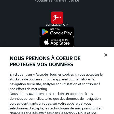
Football as it's meant to be
BUNDESLIGA APP
Proposé par
NOUS PRENONS À COEUR DE
PROTÉGER VOS DONNÉES
En cliquant sur « Accepter tous les cookies », vous acceptez le
stockage de cookies sur votre appareil pour améliorer la
navigation sur le site, analyser son utilisation et contribuer à
nos efforts de marketing.
Nous et nos
61
partenaires stockons et accédons à des
données personnelles, telles que des données de navigation
ou des identifiants uniques, sur votre appareil. Si vous
sélectionnez J'accepte, les technologies de suivi prendront en
La publicité
Conditions d’utilisation des
charge les finalités affichées dans la section « Nous et nos