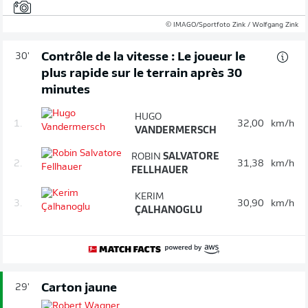
© IMAGO/Sportfoto Zink / Wolfgang Zink
Contrôle de la vitesse : Le joueur le
30'
plus rapide sur le terrain après 30
minutes
HUGO
1.
32,00
km/h
VANDERMERSCH
ROBIN
SALVATORE
2.
31,38
km/h
FELLHAUER
KERIM
3.
30,90
km/h
ÇALHANOGLU
Carton jaune
29'