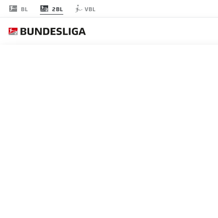
2BL
BL
VBL
JOURNÉE 24
EN