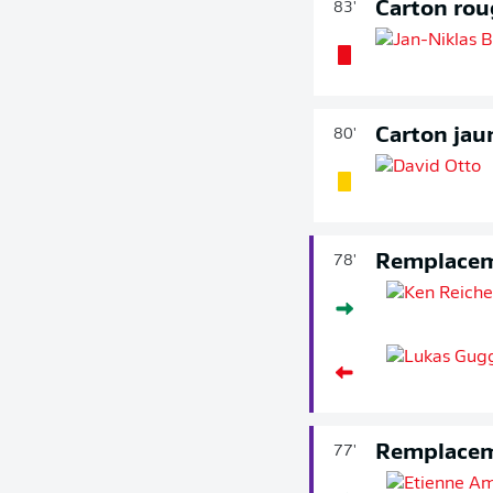
Carton rou
83'
Carton jau
80'
Remplace
78'
Remplace
77'