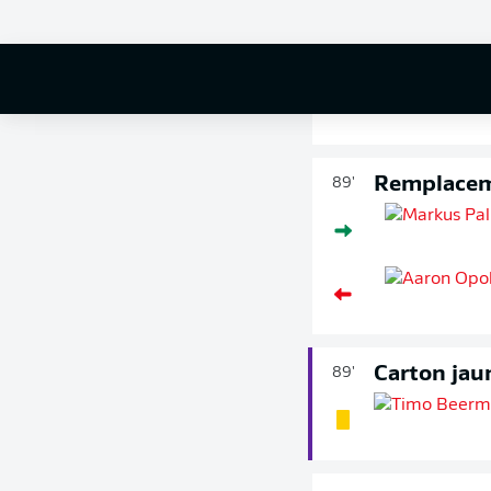
Carton jau
90'
+ 3
Remplace
89'
Carton jau
89'