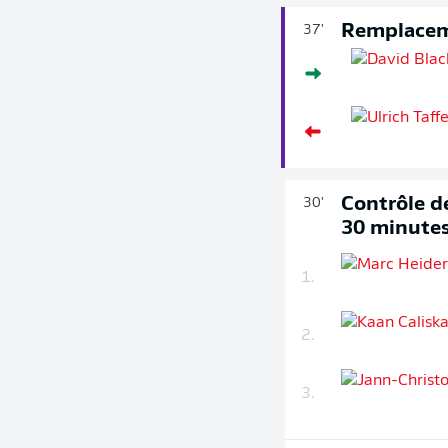
Remplace
37'
Contrôle de
30'
30 minute
1.
2.
3.