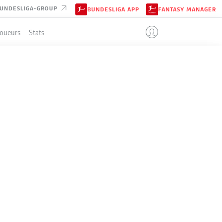
UNDESLIGA-GROUP
BUNDESLIGA APP
FANTASY MANAGER
Joueurs
Stats
SBURG
ENT