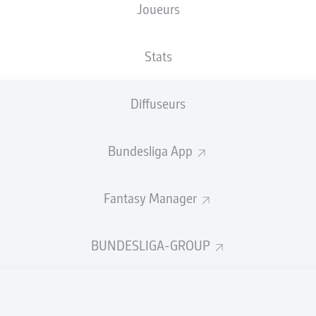
Joueurs
M. Bacher
Stats
Publicité
Diffuseurs
Bundesliga App
Fantasy Manager
BUNDESLIGA-GROUP
FIN DU MATCH