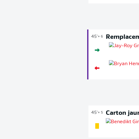
Remplace
45'
+ 6
Carton jau
45'
+ 5