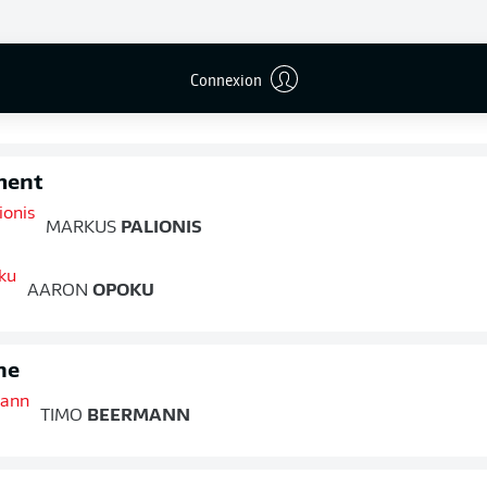
ne
Connexion
BENEDIKT
SALLER
ment
MARKUS
PALIONIS
AARON
OPOKU
ne
TIMO
BEERMANN