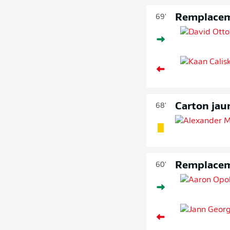
Remplace
69'
Carton jau
68'
Remplace
60'