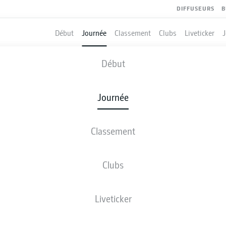
DIFFUSEURS
B
Début
Journée
Classement
Clubs
Liveticker
VFL OSNABRÜCK
-
SSV JAHN REGEN
Début
OSN
REG
0
1
Journée
Classement
 DIRECT
COMPOSITIONS
STATISTIQUES
CLASSEM
Clubs
83'
J. Beste
Liveticker
26'
A. Albers
Stadion an der Bremer Brücke