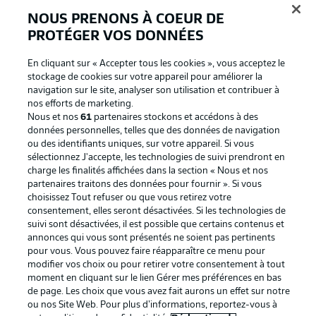
NOUS PRENONS À COEUR DE
PROTÉGER VOS DONNÉES
En cliquant sur « Accepter tous les cookies », vous acceptez le
stockage de cookies sur votre appareil pour améliorer la
navigation sur le site, analyser son utilisation et contribuer à
nos efforts de marketing.
Nous et nos
61
partenaires stockons et accédons à des
données personnelles, telles que des données de navigation
ou des identifiants uniques, sur votre appareil. Si vous
La publicité
Conditions d’utilisation des
sélectionnez J'accepte, les technologies de suivi prendront en
charge les finalités affichées dans la section « Nous et nos
services
partenaires traitons des données pour fournir ». Si vous
Mentions Légales
Gérer mes préférences
choisissez Tout refuser ou que vous retirez votre
consentement, elles seront désactivées. Si les technologies de
Déclaration de
Diffuseurs
suivi sont désactivées, il est possible que certains contenus et
annonces qui vous sont présentés ne soient pas pertinents
confidentialité
pour vous. Vous pouvez faire réapparaître ce menu pour
Travaux
Contact
modifier vos choix ou pour retirer votre consentement à tout
moment en cliquant sur le lien Gérer mes préférences en bas
Impression
Joueurs
de page. Les choix que vous avez fait aurons un effet sur notre
ou nos Site Web. Pour plus d’informations, reportez-vous à