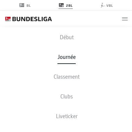
2BL
BL
VBL
OSN
-
REG
Début
OSN
REG
0
1
Journée
Classement
EN DIRECT
COMPOSITIONS
STATISTIQUES
CLASSEMENT
Clubs
3-3-2-2
4-4-2
Liveticker
LES ONZE DE DÉPART
VFL OSNABRÜCK