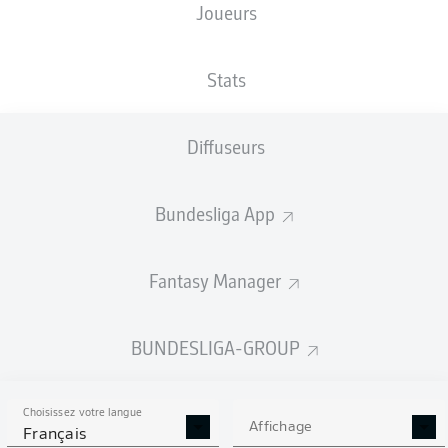
Joueurs
Sebastian Kerk
Christian Santos
Stats
Diffuseurs
Ludovit Reis
Bryan Henning
Bundesliga App
Kevin Wolze
Ulrich Taffertshofer
Bashkim Ajdini
Fantasy Manager
Maurice Trapp
Timo Beermann
Lukas Gugganig
BUNDESLIGA-GROUP
Choisissez votre langue
Philipp Kühn
Affichage
Français