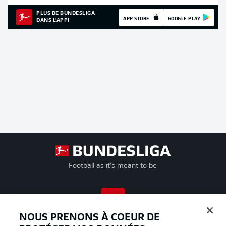
PLUS DE BUNDESLIGA
APP STORE
GOOGLE PLAY
DANS L'APP!
Football as it's meant to be
BUNDESLIGA APP
NOUS PRENONS À COEUR DE