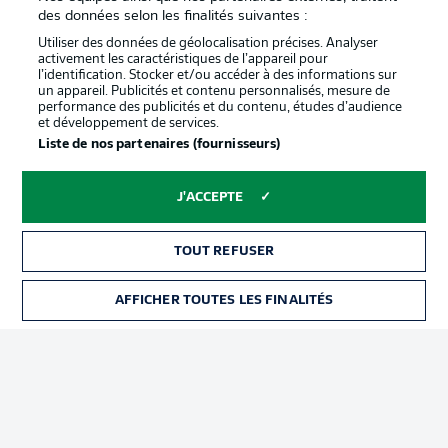
confidentialité
des données selon les finalités suivantes :
Travaux
Contact
Utiliser des données de géolocalisation précises. Analyser
activement les caractéristiques de l’appareil pour
Impression
Joueurs
l’identification. Stocker et/ou accéder à des informations sur
un appareil. Publicités et contenu personnalisés, mesure de
performance des publicités et du contenu, études d’audience
et développement de services.
Liste de nos partenaires (fournisseurs)
J'ACCEPTE
TOUT REFUSER
© 2026 Bundesliga-Gruppe GmbH
AFFICHER TOUTES LES FINALITÉS
Choisissez votre langue
Français
Affichage