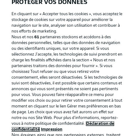
PROTÉGER VOS DONNÉES
En cliquant sur « Accepter tous les cookies », vous acceptez le
stockage de cookies sur votre appareil pour améliorer la
navigation sur le site, analyser son utilisation et contribuer à
Proposé par
nos efforts de marketing.
Nous et nos
61
partenaires stockons et accédons à des
données personnelles, telles que des données de navigation
ou des identifiants uniques, sur votre appareil. Si vous
sélectionnez J'accepte, les technologies de suivi prendront en
charge les finalités affichées dans la section « Nous et nos
partenaires traitons des données pour fournir ». Si vous
choisissez Tout refuser ou que vous retirez votre
consentement, elles seront désactivées. Si les technologies de
suivi sont désactivées, il est possible que certains contenus et
annonces qui vous sont présentés ne soient pas pertinents
pour vous. Vous pouvez faire réapparaître ce menu pour
La publicité
Conditions d’utilisation des
modifier vos choix ou pour retirer votre consentement à tout
moment en cliquant sur le lien Gérer mes préférences en bas
services
de page. Les choix que vous avez fait aurons un effet sur
Mentions Légales
Gérer mes préférences
notre ou nos Site Web. Pour plus d’informations, reportez-
vous à notre politique de confidentialité.
Déclaration de
Déclaration de
Diffuseurs
confidentialité
Impression
Nos équipes ainsi que nos partenaires externes, traitent