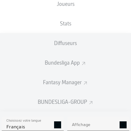
Joueurs
TAILLE
NATIONALITÉ
02.09.1992
POIDS
188
DEU
33 ANS
94 KG
CM
Stats
Diffuseurs
Competition
Bundesliga 2
Bundesliga App
Season
2023/2024
Fantasy Manager
BUNDESLIGA-GROUP
STATS DE LA SAISON
2023/2024
Choisissez votre langue
Affichage
Français