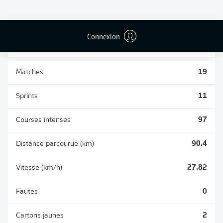
BUTS CONTRE
PASSES
TIRS ARRÊTÉS
SON CAMP
RÉUSSIES
71
0
0
Connexion
Matches
19
Sprints
11
Courses intenses
97
Distance parcourue (km)
90.4
Vitesse (km/h)
27.82
Fautes
0
Cartons jaunes
2