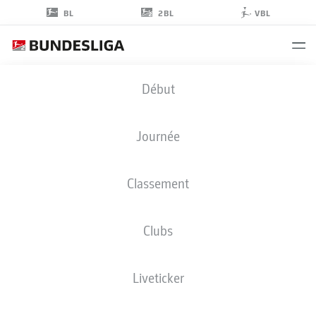
2BL
BL
VBL
PHILIPP
Début
KÜHN
22
Journée
Classement
GARDIEN DE BUT
Clubs
VFL OSNABRÜCK
STATS DE LA SAISON 2023/2024
BUTS
Liveticker