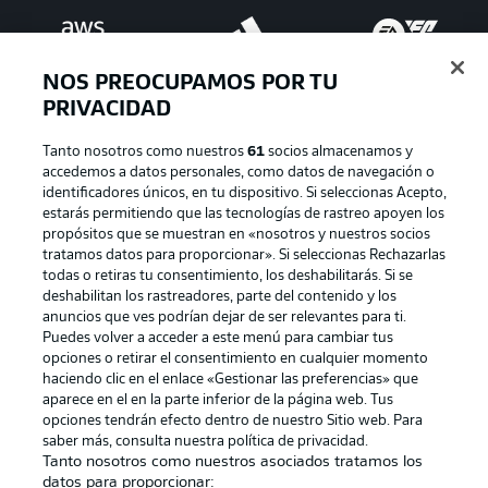
NOS PREOCUPAMOS POR TU
PRIVACIDAD
Tanto nosotros como nuestros
61
socios almacenamos y
accedemos a datos personales, como datos de navegación o
identificadores únicos, en tu dispositivo. Si seleccionas Acepto,
estarás permitiendo que las tecnologías de rastreo apoyen los
Publicidad
Aviso legal
propósitos que se muestran en «nosotros y nuestros socios
tratamos datos para proporcionar». Si seleccionas Rechazarlas
Gestionar las preferencias
Declaracion de privacidad
todas o retiras tu consentimiento, los deshabilitarás. Si se
deshabilitan los rastreadores, parte del contenido y los
Canales
Trabajos
anuncios que ves podrían dejar de ser relevantes para ti.
Jugadores
Condiciones de uso
Puedes volver a acceder a este menú para cambiar tus
opciones o retirar el consentimiento en cualquier momento
Sello Editorial
Contacto
haciendo clic en el enlace «Gestionar las preferencias» que
aparece en el en la parte inferior de la página web. Tus
opciones tendrán efecto dentro de nuestro Sitio web. Para
saber más, consulta nuestra política de privacidad.
Tanto nosotros como nuestros asociados tratamos los
datos para proporcionar: