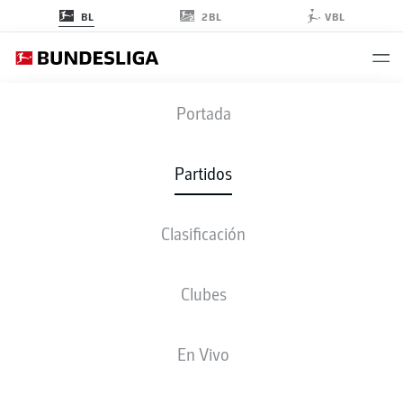
2BL
BL
VBL
HSV
-
SCF
Portada
HSV
SCF
3
2
Partidos
Clasificación
EN VIVO
ALINEACIONES
ESTADÍSTICAS
CLASIFICACIÓN
Clubes
3-3-2-2
4-2-3-1
En Vivo
ONCE INICIAL
HAMBURG