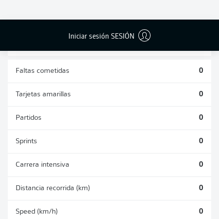
DUELOS
DUELOS
DIVIDIDOS
AÉREOS
GANADOS
GANADOS
0
0
Iniciar sesión SESIÓN
Faltas cometidas
0
Tarjetas amarillas
0
Partidos
0
Sprints
0
Carrera intensiva
0
Distancia recorrida (km)
0
Speed (km/h)
0