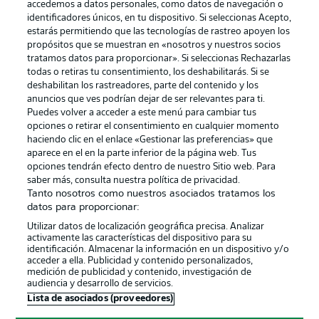
accedemos a datos personales, como datos de navegación o
identificadores únicos, en tu dispositivo. Si seleccionas Acepto,
estarás permitiendo que las tecnologías de rastreo apoyen los
propósitos que se muestran en «nosotros y nuestros socios
tratamos datos para proporcionar». Si seleccionas Rechazarlas
Publicidad
Aviso legal
todas o retiras tu consentimiento, los deshabilitarás. Si se
Gestionar las preferencias
Declaracion de privacidad
deshabilitan los rastreadores, parte del contenido y los
anuncios que ves podrían dejar de ser relevantes para ti.
Canales
Trabajos
Puedes volver a acceder a este menú para cambiar tus
opciones o retirar el consentimiento en cualquier momento
Jugadores
Condiciones de uso
haciendo clic en el enlace «Gestionar las preferencias» que
Sello Editorial
Contacto
aparece en el en la parte inferior de la página web. Tus
opciones tendrán efecto dentro de nuestro Sitio web. Para
saber más, consulta nuestra política de privacidad.
Tanto nosotros como nuestros asociados tratamos los
datos para proporcionar:
Utilizar datos de localización geográfica precisa. Analizar
activamente las características del dispositivo para su
identificación. Almacenar la información en un dispositivo y/o
acceder a ella. Publicidad y contenido personalizados,
medición de publicidad y contenido, investigación de
audiencia y desarrollo de servicios.
© 2026 Bundesliga-Gruppe GmbH
Lista de asociados (proveedores)