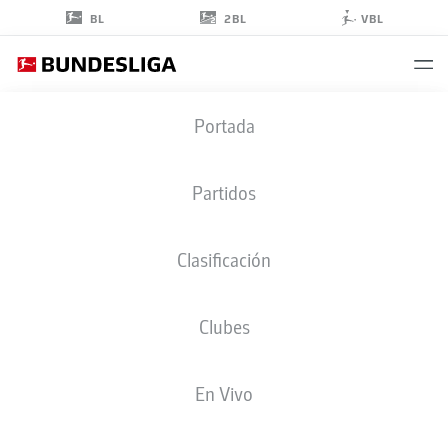
2BL
BL
VBL
DANIEL
Portada
ELFADLI
8
Partidos
Clasificación
CENTROCAMPISTA
Clubes
HAMBURG
ESTADÍSTICAS TEMPORADA 2026/2027
GOLES
COMPA
En Vivo