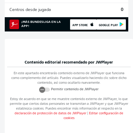
Centros desde jugada
0
¡MÁS BUNDESLIGA EN LA
APP STORE
GOOGLE PLAY
APP!
Contenido editorial recomendado por
JWPlayer
En este apartado encontrarás contenido externo de
JWPlayer
que funciona
como complemento del artículo. Puedes visualizarlo haciendo clic sobre dicho
contenido, así como ocultarlo nuevamente.
Permitir contenido de
JWPlayer
Estoy de acuerdo en que se me muestre contenido externo de
JWPlayer
, lo que
permite que ciertos datos personales se transmitan a
JWPlayer
y que
JWPlayer
establezca cookies. Puedes encontrar más información al respecto en la
declaración de protección de datos de
JWPlayer
|
Editar configuración de
cookies