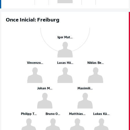
Once Inicial: Freiburg
Igor Matanović
Vincenzo Grifo
Lucas Höler
Niklas Beste
Johan Manzambi
Maximilian Eggestein
Philipp Treu
Bruno Ogbus
Matthias Ginter
Lukas Kübler