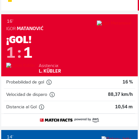
16'
IGOR
MATANOVIĆ
¡GOL!
1
:
1
Asistencia:
L. KÜBLER
Probabilidad de gol
16 %
Velocidad de disparo
88,37 km/h
Distancia al Gol
10,54 m
14'