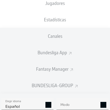
Jugadores
16'
I. Matanović
B. Jatta
14'
Estadísticas
Volksparkstadion
(Agotado)
Felix Zwayer
Canales
Bundesliga App
Anuncio
Fantasy Manager
FINAL
BUNDESLIGA-GROUP
Cambio
90'
+ 6
Elegir idioma
Modo
Español
LOUIS
LEMKE