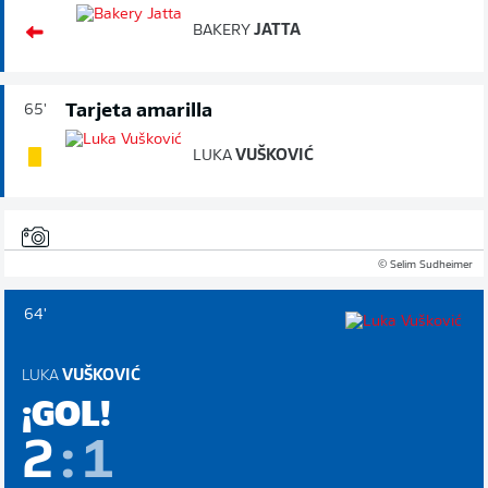
BAKERY
JATTA
Tarjeta amarilla
65'
LUKA
VUŠKOVIĆ
© Selim Sudheimer
64'
LUKA
VUŠKOVIĆ
¡GOL!
2
:
1