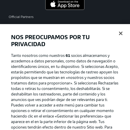
Official Partners
NOS PREOCUPAMOS POR TU
PRIVACIDAD
Tanto nosotros como nuestros
61
socios almacenamos y
accedemos a datos personales, como datos de navegación o
identificadores únicos, en tu dispositivo. Si seleccionas Acepto,
estarás permitiendo que las tecnologías de rastreo apoyen los
propósitos que se muestran en «nosotros y nuestros socios
tratamos datos para proporcionar». Si seleccionas Rechazarlas
Publicidad
Aviso legal
todas o retiras tu consentimiento, los deshabilitarás. Si se
Gestionar las preferencias
Declaracion de privacidad
deshabilitan los rastreadores, parte del contenido y los
anuncios que ves podrían dejar de ser relevantes para ti.
Canales
Trabajos
Puedes volver a acceder a este menú para cambiar tus
opciones o retirar el consentimiento en cualquier momento
Jugadores
Condiciones de uso
haciendo clic en el enlace «Gestionar las preferencias» que
Sello Editorial
Contacto
aparece en el en la parte inferior de la página web. Tus
opciones tendrán efecto dentro de nuestro Sitio web. Para