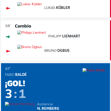
LUKAS
KÜBLER
Cambio
68'
PHILIPP
LIENHART
BRUNO
OGBUS
67'
FABIO
BALDÉ
¡GOL!
3
:
1
Asistencia:
N. REMBERG