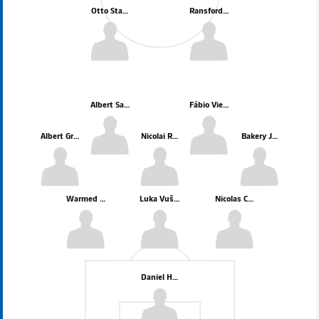
Otto Stange
Ransford-Yeboah Königsdörffer
Albert Sambi Lokonga
Fábio Vieira
Albert Grønbæk
Nicolai Remberg
Bakery Jatta
Warmed Omari
Luka Vušković
Nicolas Capaldo
Daniel Heuer Fernandes