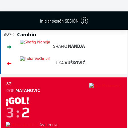
FÁBIO
VIEIRA
Iniciar sesión SESIÓN
Cambio
90'
+ 6
SHAFIQ
NANDJA
LUKA
VUŠKOVIĆ
87'
IGOR
MATANOVIĆ
¡GOL!
3
:
2
Asistencia: