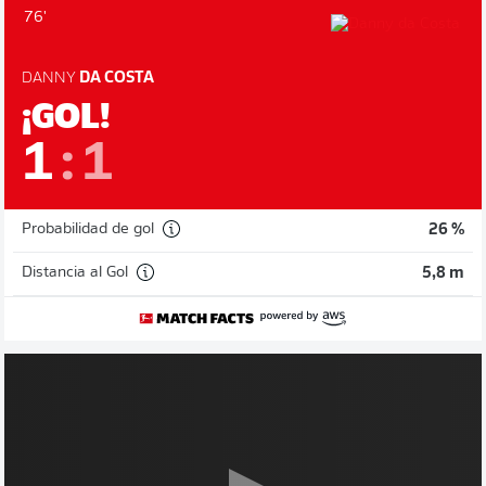
76'
DANNY
DA COSTA
¡GOL!
1
:
1
Probabilidad de gol
26 %
Distancia al Gol
5,8 m