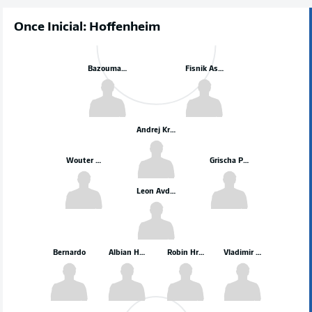
Once Inicial: Hoffenheim
Bazoumana Toure
Fisnik Asllani
Andrej Kramarić
Wouter Burger
Grischa Prömel
Leon Avdullahu
Bernardo
Albian Hajdari
Robin Hranáč
Vladimir Coufal