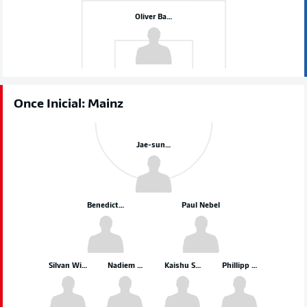
Oliver Baumann
Once Inicial: Mainz
Jae-sung Lee
Benedict Hollerbach
Paul Nebel
Silvan Widmer
Nadiem Amiri
Kaishu Sano
Phillipp Mwene