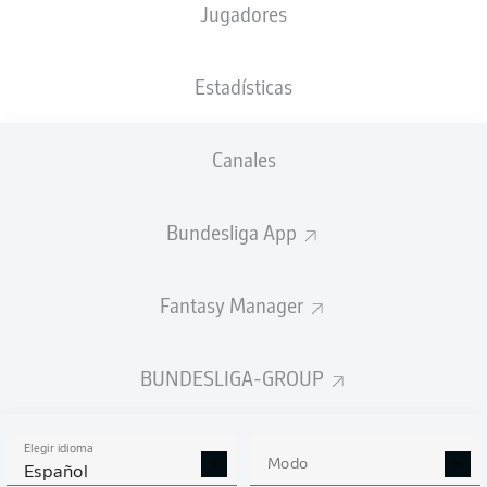
Jugadores
MEWA ARENA
(30.400 Espectadores)
Sascha Stegemann
Estadísticas
Canales
Anuncio
Bundesliga App
FINAL
Fantasy Manager
Tarjeta amarilla
90'
+ 6
BUNDESLIGA-GROUP
PHILLIPP
MWENE
Elegir idioma
Modo
Español
90'
+ 5