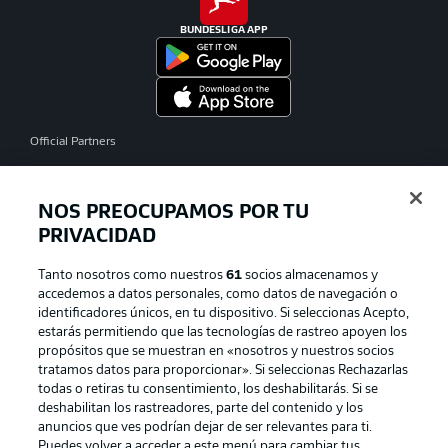
BUNDESLIGA APP
Official Partners
NOS PREOCUPAMOS POR TU
PRIVACIDAD
Tanto nosotros como nuestros
61
socios almacenamos y
accedemos a datos personales, como datos de navegación o
identificadores únicos, en tu dispositivo. Si seleccionas Acepto,
estarás permitiendo que las tecnologías de rastreo apoyen los
propósitos que se muestran en «nosotros y nuestros socios
tratamos datos para proporcionar». Si seleccionas Rechazarlas
Publicidad
Aviso legal
todas o retiras tu consentimiento, los deshabilitarás. Si se
Gestionar las preferencias
Declaracion de privacidad
deshabilitan los rastreadores, parte del contenido y los
anuncios que ves podrían dejar de ser relevantes para ti.
Canales
Trabajos
Puedes volver a acceder a este menú para cambiar tus