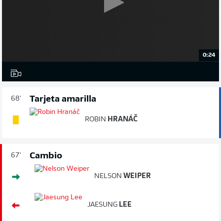
0:24
Tarjeta amarilla
68'
ROBIN
HRANÁČ
Cambio
67'
NELSON
WEIPER
JAESUNG
LEE