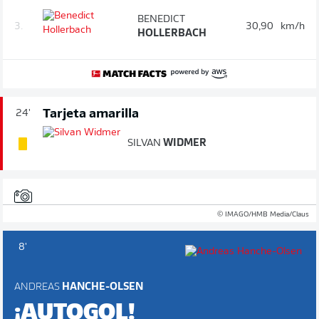
BENEDICT
3.
30,90
km/h
HOLLERBACH
Tarjeta amarilla
24'
SILVAN
WIDMER
© IMAGO/HMB Media/Claus
8'
ANDREAS
HANCHE-OLSEN
¡AUTOGOL!