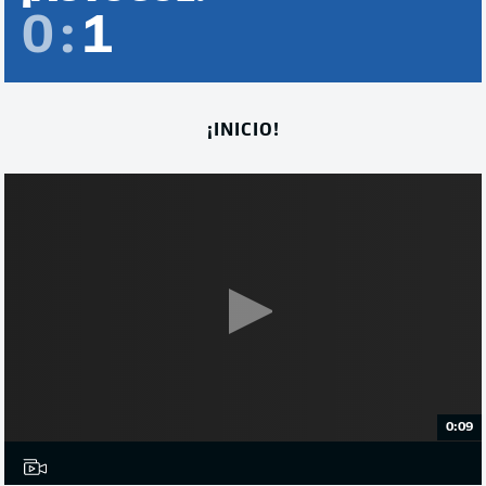
0
:
1
¡INICIO!
0:09