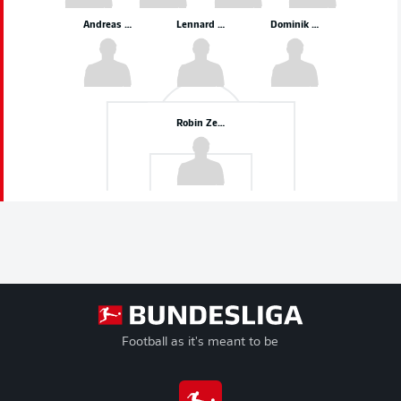
Andreas Hanche-Olsen
Lennard Maloney
Dominik Kohr
Robin Zentner
Football as it's meant to be