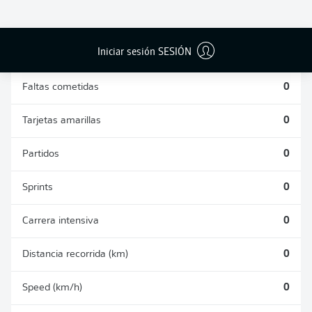
DUELOS
DUELOS
DIVIDIDOS
AÉREOS
GANADOS
GANADOS
0
0
Iniciar sesión SESIÓN
Faltas cometidas
0
Tarjetas amarillas
0
Partidos
0
Sprints
0
Carrera intensiva
0
Distancia recorrida (km)
0
Speed (km/h)
0