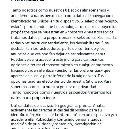
Tanto nosotros como nuestros
61
socios almacenamos y
accedemos a datos personales, como datos de navegación o
identificadores únicos, en tu dispositivo. Si seleccionas Acepto,
estarás permitiendo que las tecnologías de rastreo apoyen los
propósitos que se muestran en «nosotros y nuestros socios
tratamos datos para proporcionar». Si seleccionas Rechazarlas
Publicidad
Aviso legal
todas o retiras tu consentimiento, los deshabilitarás. Si se
Gestionar las preferencias
Declaracion de privacidad
deshabilitan los rastreadores, parte del contenido y los
anuncios que ves podrían dejar de ser relevantes para ti.
Canales
Trabajos
Puedes volver a acceder a este menú para cambiar tus
opciones o retirar el consentimiento en cualquier momento
Jugadores
Condiciones de uso
haciendo clic en el enlace «Gestionar las preferencias» que
Sello Editorial
Contacto
aparece en el en la parte inferior de la página web. Tus
opciones tendrán efecto dentro de nuestro Sitio web. Para
saber más, consulta nuestra política de privacidad.
Tanto nosotros como nuestros asociados tratamos los
datos para proporcionar:
Utilizar datos de localización geográfica precisa. Analizar
activamente las características del dispositivo para su
identificación. Almacenar la información en un dispositivo y/o
acceder a ella. Publicidad y contenido personalizados,
medición de publicidad y contenido, investigación de
audiencia y desarrollo de servicios.