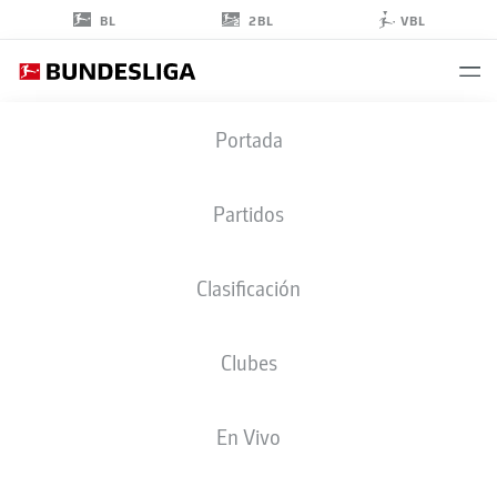
2BL
BL
VBL
BAZOUMANA
Portada
TOURE
29
Partidos
Clasificación
DELANTERO
Clubes
HOFFENHEIM
ESTADÍSTICAS TEMPORADA 2026/2027
GOLES
COMPA
En Vivo