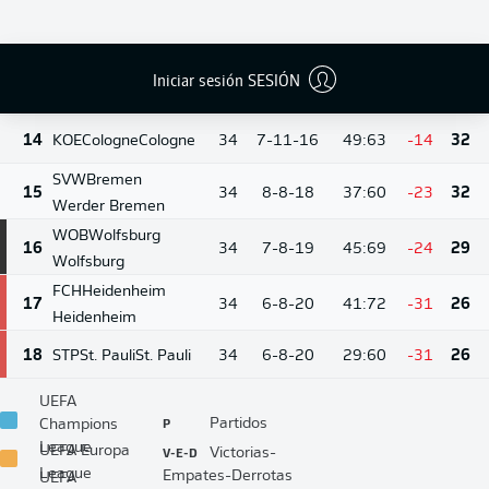
BMG
M'gladbach
12
34
9-11-14
42:53
-11
38
Borussia
Mönchengladbach
Iniciar sesión SESIÓN
13
HSV
Hamburg
Hamburg
34
9-11-14
40:54
-14
38
14
KOE
Cologne
Cologne
34
7-11-16
49:63
-14
32
SVW
Bremen
15
34
8-8-18
37:60
-23
32
Werder Bremen
WOB
Wolfsburg
16
34
7-8-19
45:69
-24
29
Wolfsburg
FCH
Heidenheim
17
34
6-8-20
41:72
-31
26
Heidenheim
18
STP
St. Pauli
St. Pauli
34
6-8-20
29:60
-31
26
UEFA
P
Partidos
Champions
League
V-E-D
UEFA Europa
Victorias-
League
Empates-Derrotas
UEFA