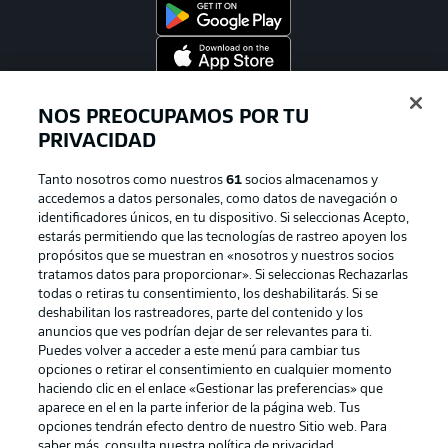
Official Partners
NOS PREOCUPAMOS POR TU
PRIVACIDAD
Tanto nosotros como nuestros
61
socios almacenamos y
accedemos a datos personales, como datos de navegación o
identificadores únicos, en tu dispositivo. Si seleccionas Acepto,
estarás permitiendo que las tecnologías de rastreo apoyen los
propósitos que se muestran en «nosotros y nuestros socios
tratamos datos para proporcionar». Si seleccionas Rechazarlas
todas o retiras tu consentimiento, los deshabilitarás. Si se
deshabilitan los rastreadores, parte del contenido y los
anuncios que ves podrían dejar de ser relevantes para ti.
Publicidad
Aviso legal
Puedes volver a acceder a este menú para cambiar tus
Gestionar las preferencias
Declaracion de privacidad
opciones o retirar el consentimiento en cualquier momento
haciendo clic en el enlace «Gestionar las preferencias» que
Canales
Trabajos
aparece en el en la parte inferior de la página web. Tus
opciones tendrán efecto dentro de nuestro Sitio web. Para
Jugadores
Condiciones de uso
saber más, consulta nuestra política de privacidad.