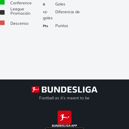
Conference
G
Goles
League
+/-
Diferencia de
Promoción
goles
Descenso
Pts
Puntos
Football as it's meant to be
BUNDESLIGA APP