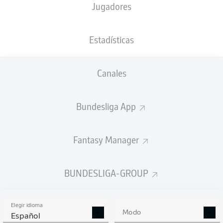
Jugadores
Anuncio
Estadísticas
Canales
FINAL
Bundesliga App
Cambio
90'
+ 3
Fantasy Manager
NIKOLAS
VERATSCHNIG
PAUL
NEBEL
BUNDESLIGA-GROUP
Tarjeta amarilla
90'
+ 2
Elegir idioma
Modo
Español