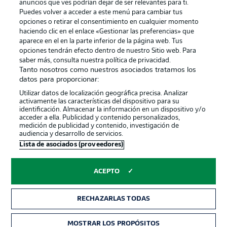
anuncios que ves podrían dejar de ser relevantes para ti.
Canales
Trabajos
Puedes volver a acceder a este menú para cambiar tus
opciones o retirar el consentimiento en cualquier momento
Jugadores
Condiciones de uso
haciendo clic en el enlace «Gestionar las preferencias» que
Sello Editorial
Contacto
aparece en el en la parte inferior de la página web. Tus
opciones tendrán efecto dentro de nuestro Sitio web. Para
saber más, consulta nuestra política de privacidad.
Tanto nosotros como nuestros asociados tratamos los
datos para proporcionar:
Utilizar datos de localización geográfica precisa. Analizar
activamente las características del dispositivo para su
identificación. Almacenar la información en un dispositivo y/o
acceder a ella. Publicidad y contenido personalizados,
medición de publicidad y contenido, investigación de
audiencia y desarrollo de servicios.
© 2026 Bundesliga-Gruppe GmbH
Lista de asociados (proveedores)
Elegir idioma
ACEPTO
Español
RECHAZARLAS TODAS
Modo
MOSTRAR LOS PROPÓSITOS