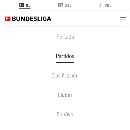
2BL
BL
VBL
SCF
-
M05
Portada
SCF
M05
0
0
Partidos
Clasificación
EN VIVO
ALINEACIONES
ESTADÍSTICAS
CLASIFICACIÓN
Clubes
Europa-Park Stadion
(34.400 Espectadores)
En Vivo
Benjamin Brand