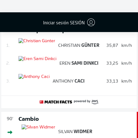
KILIANN
SILDILLIA
Iniciar sesión SESIÓN
Control de velocidad: los jugadores
90'
más rápidos después de 90 minutos
1.
CHRISTIAN
GÜNTER
35,87
km/h
2.
EREN
SAMI DINKCI
33,25
km/h
3.
ANTHONY
CACI
33,13
km/h
Cambio
90'
SILVAN
WIDMER