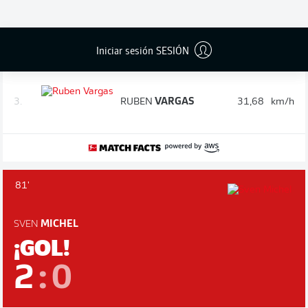
BRENDEN
RUSSELL
1.
33,41
km/h
AARONSON
Iniciar sesión SESIÓN
2.
MADS
PEDERSEN
32,97
km/h
3.
RUBEN
VARGAS
31,68
km/h
81'
SVEN
MICHEL
¡GOL!
2
:
0