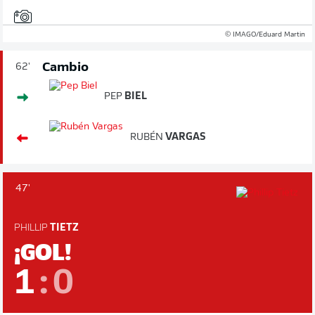
© IMAGO/Eduard Martin
Cambio
62'
PEP
BIEL
RUBÉN
VARGAS
47'
PHILLIP
TIETZ
¡GOL!
1
:
0