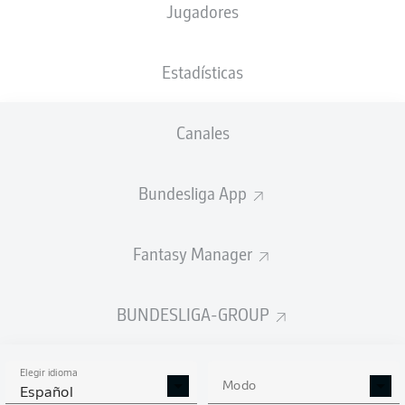
Jugadores
T. Stieler
Estadísticas
Anuncio
Canales
Bundesliga App
FINAL
Fantasy Manager
Tarjeta amarilla
90'
+ 2
TIM
BREITHAUPT
BUNDESLIGA-GROUP
Control de velocidad: los jugadores
90'
Elegir idioma
Modo
más rápidos después de 90 minutos
Español