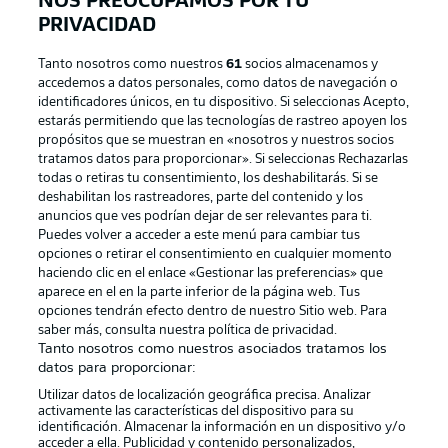
NOS PREOCUPAMOS POR TU
PRIVACIDAD
Tanto nosotros como nuestros
61
socios almacenamos y
accedemos a datos personales, como datos de navegación o
identificadores únicos, en tu dispositivo. Si seleccionas Acepto,
estarás permitiendo que las tecnologías de rastreo apoyen los
propósitos que se muestran en «nosotros y nuestros socios
tratamos datos para proporcionar». Si seleccionas Rechazarlas
Publicidad
Aviso legal
todas o retiras tu consentimiento, los deshabilitarás. Si se
Gestionar las preferencias
Declaracion de privacidad
deshabilitan los rastreadores, parte del contenido y los
anuncios que ves podrían dejar de ser relevantes para ti.
Canales
Trabajos
Puedes volver a acceder a este menú para cambiar tus
opciones o retirar el consentimiento en cualquier momento
Jugadores
Condiciones de uso
haciendo clic en el enlace «Gestionar las preferencias» que
Sello Editorial
Contacto
aparece en el en la parte inferior de la página web. Tus
opciones tendrán efecto dentro de nuestro Sitio web. Para
saber más, consulta nuestra política de privacidad.
Tanto nosotros como nuestros asociados tratamos los
datos para proporcionar:
Utilizar datos de localización geográfica precisa. Analizar
activamente las características del dispositivo para su
identificación. Almacenar la información en un dispositivo y/o
acceder a ella. Publicidad y contenido personalizados,