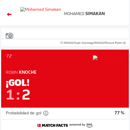
MOHAMED
SIMAKAN
© IMAGO/Sven Sonntag/IMAGO/Picture Point LE
72'
ROBIN
KNOCHE
¡GOL!
1
:
2
Probabilidad de gol
77 %