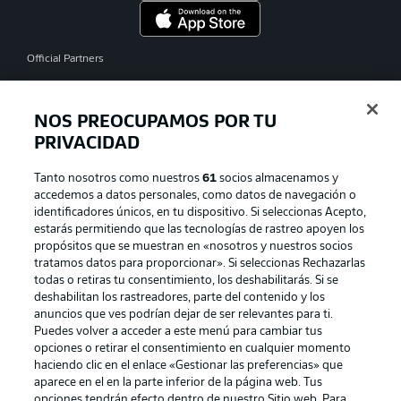
Official Partners
NOS PREOCUPAMOS POR TU
PRIVACIDAD
Tanto nosotros como nuestros
61
socios almacenamos y
accedemos a datos personales, como datos de navegación o
identificadores únicos, en tu dispositivo. Si seleccionas Acepto,
estarás permitiendo que las tecnologías de rastreo apoyen los
propósitos que se muestran en «nosotros y nuestros socios
tratamos datos para proporcionar». Si seleccionas Rechazarlas
Publicidad
Aviso legal
todas o retiras tu consentimiento, los deshabilitarás. Si se
Gestionar las preferencias
Declaracion de privacidad
deshabilitan los rastreadores, parte del contenido y los
anuncios que ves podrían dejar de ser relevantes para ti.
Canales
Trabajos
Puedes volver a acceder a este menú para cambiar tus
opciones o retirar el consentimiento en cualquier momento
Jugadores
Condiciones de uso
haciendo clic en el enlace «Gestionar las preferencias» que
Sello Editorial
Contacto
aparece en el en la parte inferior de la página web. Tus
opciones tendrán efecto dentro de nuestro Sitio web. Para