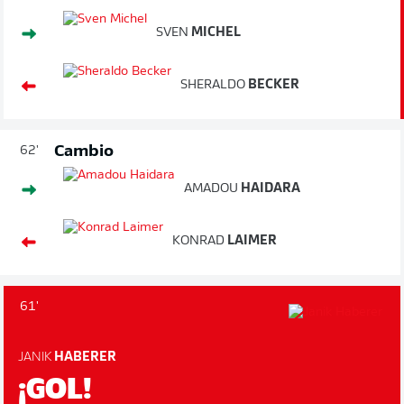
SVEN
MICHEL
SHERALDO
BECKER
Cambio
62'
AMADOU
HAIDARA
KONRAD
LAIMER
61'
JANIK
HABERER
¡GOL!