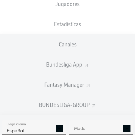
Jugadores
Red Bull Arena
(Agotado)
D. Schlager
Estadísticas
Canales
Anuncio
Bundesliga App
FINAL
Fantasy Manager
Tarjeta amarilla
90'
+ 5
BUNDESLIGA-GROUP
DIOGO
LEITE
Elegir idioma
Modo
Español
90'
+ 1