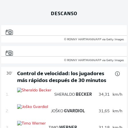
DESCANSO
© RONNY HARTMANN/AFP via Getty Images
© RONNY HARTMANN/AFP via Getty Images
Control de velocidad: los jugadores
30'
más rápidos después de 30 minutos
1.
SHERALDO
BECKER
34,31
km/h
2.
JOŠKO
GVARDIOL
31,65
km/h
3.
TIMO
WERNER
31,18
km/h