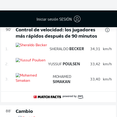
Tarjeta amarilla
JORDAN
Iniciar sesión SESIÓN
Control de velocidad: los jugadores
90'
más rápidos después de 90 minutos
1.
SHERALDO
BECKER
34,31
km/h
2.
YUSSUF
POULSEN
33,42
km/h
MOHAMED
3.
33,40
km/h
SIMAKAN
Cambio
88'