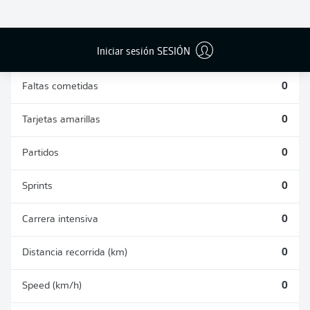
DUELOS
DUELOS
DIVIDIDOS
AÉREOS
GANADOS
GANADOS
0
0
Iniciar sesión SESIÓN
Faltas cometidas
0
Tarjetas amarillas
0
Partidos
0
Sprints
0
Carrera intensiva
0
Distancia recorrida (km)
0
Speed (km/h)
0