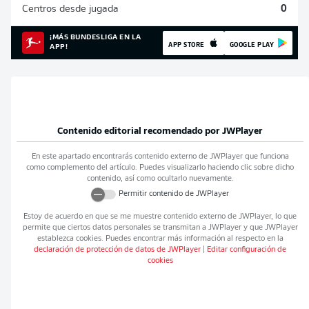
Centros desde jugada
0
¡MÁS BUNDESLIGA EN LA
APP STORE
GOOGLE PLAY
APP!
Contenido editorial recomendado por
JWPlayer
En este apartado encontrarás contenido externo de
JWPlayer
que funciona
como complemento del artículo. Puedes visualizarlo haciendo clic sobre dicho
contenido, así como ocultarlo nuevamente.
Permitir contenido de
JWPlayer
Estoy de acuerdo en que se me muestre contenido externo de
JWPlayer
, lo que
permite que ciertos datos personales se transmitan a
JWPlayer
y que
JWPlayer
establezca cookies. Puedes encontrar más información al respecto en la
declaración de protección de datos de
JWPlayer
|
Editar configuración de
cookies