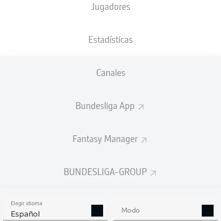
Jugadores
NACIÓN
22.05.1992
TAMAÑO
PESO
DEU
34 AÑOS
189 CM
84 KG
Estadísticas
Competition
Canales
Bundesliga 2
Bundesliga App
Season
Fantasy Manager
ESTADÍSTICAS
BUNDESLIGA-GROUP
TEMPORADA 2023/2024
Elegir idioma
Modo
Español