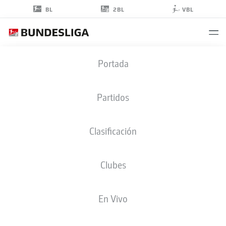
2BL
BL
VBL
ROBIN
Portada
KNOCHE
31
Partidos
Clasificación
DEFENSA
Clubes
ARMINIA BIELEFELD
ESTADÍSTICAS TEMPORADA 2023/2024
GOLES
En Vivo