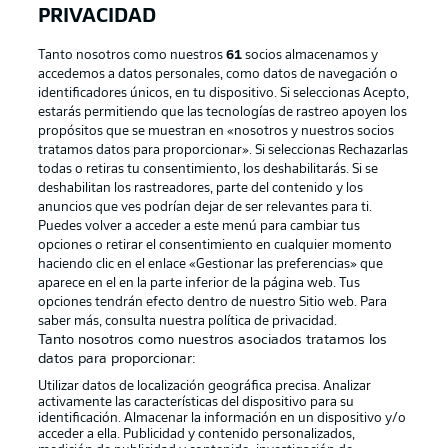
PRIVACIDAD
Tanto nosotros como nuestros
61
socios almacenamos y
accedemos a datos personales, como datos de navegación o
identificadores únicos, en tu dispositivo. Si seleccionas Acepto,
estarás permitiendo que las tecnologías de rastreo apoyen los
propósitos que se muestran en «nosotros y nuestros socios
tratamos datos para proporcionar». Si seleccionas Rechazarlas
Publicidad
Aviso legal
todas o retiras tu consentimiento, los deshabilitarás. Si se
Gestionar las preferencias
Declaracion de privacidad
deshabilitan los rastreadores, parte del contenido y los
anuncios que ves podrían dejar de ser relevantes para ti.
Canales
Trabajos
Puedes volver a acceder a este menú para cambiar tus
opciones o retirar el consentimiento en cualquier momento
Jugadores
Condiciones de uso
haciendo clic en el enlace «Gestionar las preferencias» que
Sello Editorial
Contacto
aparece en el en la parte inferior de la página web. Tus
opciones tendrán efecto dentro de nuestro Sitio web. Para
saber más, consulta nuestra política de privacidad.
Tanto nosotros como nuestros asociados tratamos los
datos para proporcionar:
Utilizar datos de localización geográfica precisa. Analizar
activamente las características del dispositivo para su
identificación. Almacenar la información en un dispositivo y/o
acceder a ella. Publicidad y contenido personalizados,