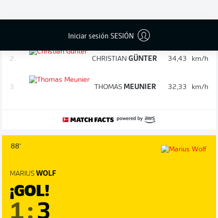
más rápidos después de 90 minutos
1.
DONYELL
MALEN
35,14
km/h
Iniciar sesión SESIÓN
2.
CHRISTIAN
GÜNTER
34,43
km/h
3.
THOMAS
MEUNIER
32,33
km/h
88'
MARIUS
WOLF
¡GOL!
1
:
3