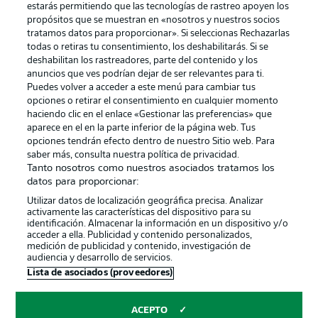
estarás permitiendo que las tecnologías de rastreo apoyen los
propósitos que se muestran en «nosotros y nuestros socios
tratamos datos para proporcionar». Si seleccionas Rechazarlas
Publicidad
Aviso legal
todas o retiras tu consentimiento, los deshabilitarás. Si se
Gestionar las preferencias
Declaracion de privacidad
deshabilitan los rastreadores, parte del contenido y los
anuncios que ves podrían dejar de ser relevantes para ti.
Canales
Trabajos
Puedes volver a acceder a este menú para cambiar tus
opciones o retirar el consentimiento en cualquier momento
Jugadores
Condiciones de uso
haciendo clic en el enlace «Gestionar las preferencias» que
Sello Editorial
Contacto
aparece en el en la parte inferior de la página web. Tus
opciones tendrán efecto dentro de nuestro Sitio web. Para
saber más, consulta nuestra política de privacidad.
Tanto nosotros como nuestros asociados tratamos los
datos para proporcionar:
Utilizar datos de localización geográfica precisa. Analizar
activamente las características del dispositivo para su
identificación. Almacenar la información en un dispositivo y/o
acceder a ella. Publicidad y contenido personalizados,
medición de publicidad y contenido, investigación de
audiencia y desarrollo de servicios.
© 2026 Bundesliga-Gruppe GmbH
Lista de asociados (proveedores)
Elegir idioma
ACEPTO