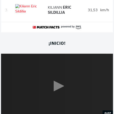
KILIANN
ERIC
3.
31,53
km/h
SILDILLIA
¡INICIO!
0:07