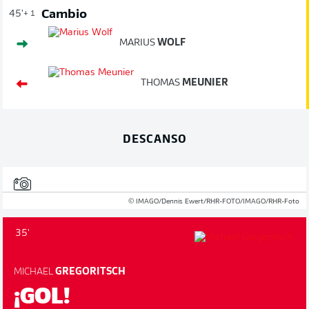
Cambio
45'
+ 1
MARIUS
WOLF
THOMAS
MEUNIER
DESCANSO
© IMAGO/Dennis Ewert/RHR-FOTO/IMAGO/RHR-Foto
35'
MICHAEL
GREGORITSCH
¡GOL!