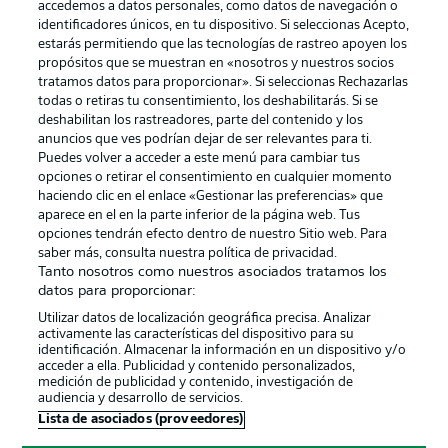
accedemos a datos personales, como datos de navegación o
identificadores únicos, en tu dispositivo. Si seleccionas Acepto,
estarás permitiendo que las tecnologías de rastreo apoyen los
propósitos que se muestran en «nosotros y nuestros socios
tratamos datos para proporcionar». Si seleccionas Rechazarlas
Publicidad
Aviso legal
todas o retiras tu consentimiento, los deshabilitarás. Si se
Gestionar las preferencias
Declaracion de privacidad
deshabilitan los rastreadores, parte del contenido y los
anuncios que ves podrían dejar de ser relevantes para ti.
Canales
Trabajos
Puedes volver a acceder a este menú para cambiar tus
opciones o retirar el consentimiento en cualquier momento
Jugadores
Condiciones de uso
haciendo clic en el enlace «Gestionar las preferencias» que
Sello Editorial
Contacto
aparece en el en la parte inferior de la página web. Tus
opciones tendrán efecto dentro de nuestro Sitio web. Para
saber más, consulta nuestra política de privacidad.
Tanto nosotros como nuestros asociados tratamos los
datos para proporcionar:
Utilizar datos de localización geográfica precisa. Analizar
activamente las características del dispositivo para su
identificación. Almacenar la información en un dispositivo y/o
acceder a ella. Publicidad y contenido personalizados,
medición de publicidad y contenido, investigación de
audiencia y desarrollo de servicios.
© 2026 Bundesliga-Gruppe GmbH
Lista de asociados (proveedores)