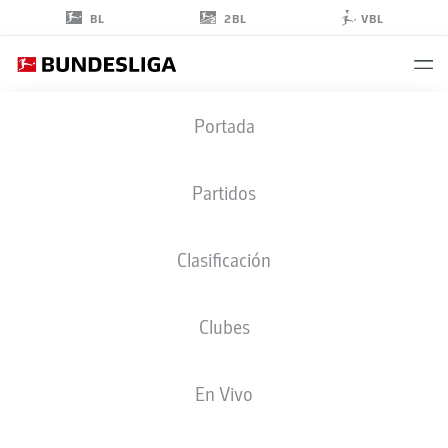
2BL
BL
VBL
DANIEL KOFI
Portada
KYEREH
11
Partidos
Clasificación
CENTROCAMPISTA
Clubes
FREIBURG
ESTADÍSTICAS TEMPORADA 2026/2027
GOLES
COMPA
En Vivo