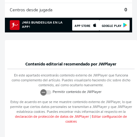
Centros desde jugada
0
¡MÁS BUNDESLIGA EN LA
APP STORE
GOOGLE PLAY
APP!
Contenido editorial recomendado por
JWPlayer
En este apartado encontrarás contenido externo de
JWPlayer
que funciona
como complemento del artículo. Puedes visualizarlo haciendo clic sobre dicho
contenido, así como ocultarlo nuevamente.
Permitir contenido de
JWPlayer
Estoy de acuerdo en que se me muestre contenido externo de
JWPlayer
, lo que
permite que ciertos datos personales se transmitan a
JWPlayer
y que
JWPlayer
establezca cookies. Puedes encontrar más información al respecto en la
declaración de protección de datos de
JWPlayer
|
Editar configuración de
cookies