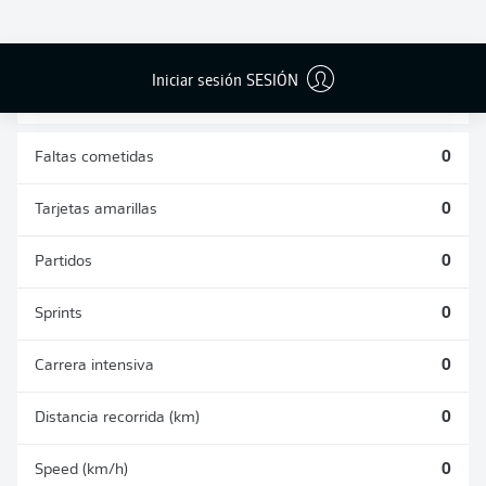
DUELOS
DUELOS
DIVIDIDOS
AÉREOS
GANADOS
GANADOS
0
0
Iniciar sesión SESIÓN
Faltas cometidas
0
Tarjetas amarillas
0
Partidos
0
Sprints
0
Carrera intensiva
0
Distancia recorrida (km)
0
Speed (km/h)
0