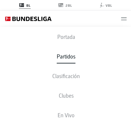
2BL
BL
VBL
FCB
-
SGE
Portada
FCB
SGE
1
1
Partidos
Clasificación
EN VIVO
ALINEACIONES
ESTADÍSTICAS
CLASIFICACIÓN
Clubes
4-2-3-1
3-4-2-1
En Vivo
ONCE INICIAL
BAYERN MUNICH