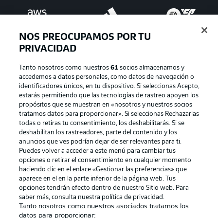
NOS PREOCUPAMOS POR TU
PRIVACIDAD
Tanto nosotros como nuestros
61
socios almacenamos y
accedemos a datos personales, como datos de navegación o
identificadores únicos, en tu dispositivo. Si seleccionas Acepto,
estarás permitiendo que las tecnologías de rastreo apoyen los
Publicidad
Aviso legal
propósitos que se muestran en «nosotros y nuestros socios
tratamos datos para proporcionar». Si seleccionas Rechazarlas
Gestionar las preferencias
Declaracion de privacidad
todas o retiras tu consentimiento, los deshabilitarás. Si se
deshabilitan los rastreadores, parte del contenido y los
Canales
Trabajos
anuncios que ves podrían dejar de ser relevantes para ti.
Jugadores
Condiciones de uso
Puedes volver a acceder a este menú para cambiar tus
opciones o retirar el consentimiento en cualquier momento
Sello Editorial
Contacto
haciendo clic en el enlace «Gestionar las preferencias» que
aparece en el en la parte inferior de la página web. Tus
opciones tendrán efecto dentro de nuestro Sitio web. Para
saber más, consulta nuestra política de privacidad.
Tanto nosotros como nuestros asociados tratamos los
datos para proporcionar: