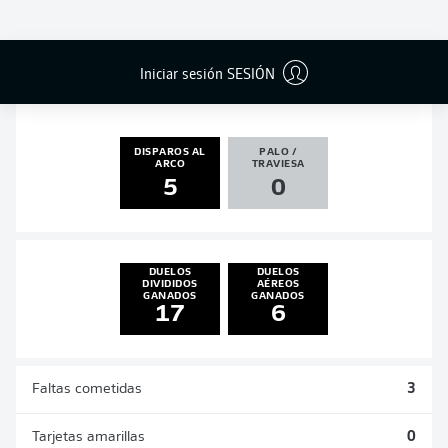
GOLES
ASISTENCIAS
PENALES
ACTUALIZADO
1
0
0
0
Iniciar sesión SESIÓN
DISPAROS AL
PALO /
ARCO
TRAVIESA
5
0
DUELOS
DUELOS
DIVIDIDOS
AÉREOS
GANADOS
GANADOS
17
6
Faltas cometidas
3
Tarjetas amarillas
0