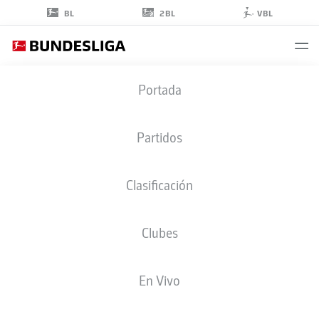
2BL
BL
VBL
RANDAL
Portada
KOLO MUANI
9
Partidos
Clasificación
DELANTERO
Clubes
EINTRACHT FRANKFURT
ESTADÍSTICAS TEMPORADA 2023/2024
GOLES
En Vivo