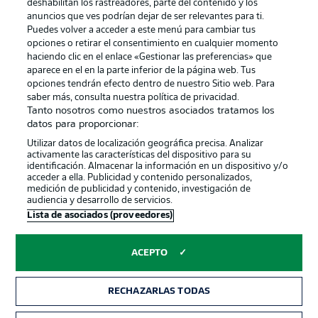
Gestionar las preferencias
Declaracion de privacidad
deshabilitan los rastreadores, parte del contenido y los
anuncios que ves podrían dejar de ser relevantes para ti.
Canales
Trabajos
Puedes volver a acceder a este menú para cambiar tus
opciones o retirar el consentimiento en cualquier momento
Jugadores
Condiciones de uso
haciendo clic en el enlace «Gestionar las preferencias» que
Sello Editorial
Contacto
aparece en el en la parte inferior de la página web. Tus
opciones tendrán efecto dentro de nuestro Sitio web. Para
saber más, consulta nuestra política de privacidad.
Tanto nosotros como nuestros asociados tratamos los
datos para proporcionar:
Utilizar datos de localización geográfica precisa. Analizar
activamente las características del dispositivo para su
identificación. Almacenar la información en un dispositivo y/o
acceder a ella. Publicidad y contenido personalizados,
medición de publicidad y contenido, investigación de
audiencia y desarrollo de servicios.
© 2026 Bundesliga-Gruppe GmbH
Lista de asociados (proveedores)
Elegir idioma
ACEPTO
Español
RECHAZARLAS TODAS
Modo