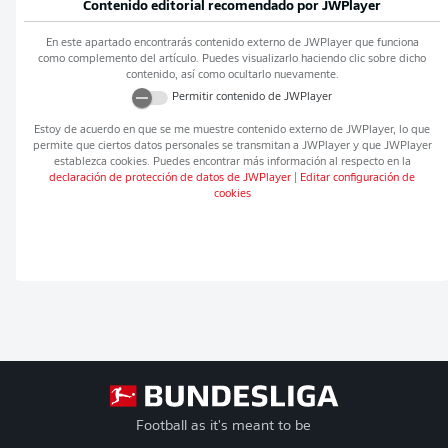
Contenido editorial recomendado por
JWPlayer
En este apartado encontrarás contenido externo de
JWPlayer
que funciona
como complemento del artículo. Puedes visualizarlo haciendo clic sobre dicho
contenido, así como ocultarlo nuevamente.
Permitir contenido de
JWPlayer
Estoy de acuerdo en que se me muestre contenido externo de
JWPlayer
, lo que
permite que ciertos datos personales se transmitan a
JWPlayer
y que
JWPlayer
establezca cookies. Puedes encontrar más información al respecto en la
declaración de protección de datos de
JWPlayer
|
Editar configuración de
cookies
Football as it's meant to be