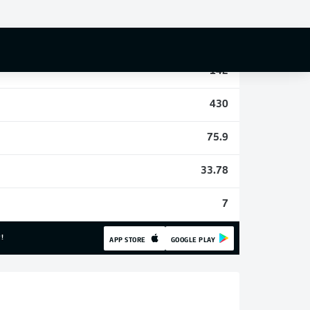
1
27
142
430
75.9
33.78
7
!
APP STORE
GOOGLE PLAY