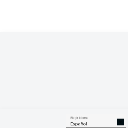
Competition
Bundesliga
Season
2023/2024
ESTA
Elegir idioma
GOLES
ASISTENCIAS
PENA
Español