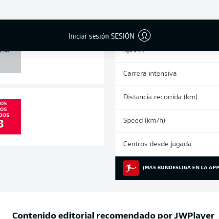
0
0
Tarjetas amarillas
Partidos
Iniciar sesión SESIÓN
 /
Sprints
ESA
0
Carrera intensiva
Distancia recorrida (km)
LOS
EOS
DOS
Speed (km/h)
8
Centros desde jugada
¡MÁS BUNDESLIGA EN LA APP
Contenido editorial recomendado por
JWPlayer