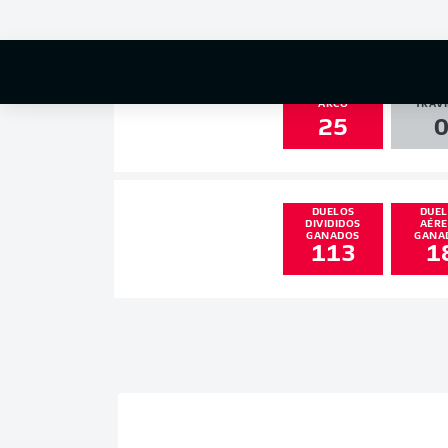
2
2
DISPAROS AL
PALO
ARCO
TRAVI
25
DUELOS
DUE
DIVIDIDOS
AÉR
GANADOS
GANA
113
1