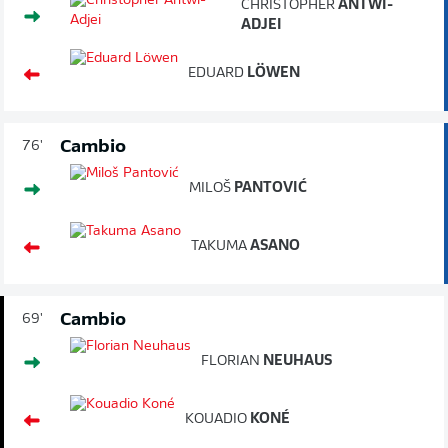
CHRISTOPHER
ANTWI-
ADJEI
EDUARD
LÖWEN
Cambio
76'
MILOŠ
PANTOVIĆ
TAKUMA
ASANO
Cambio
69'
FLORIAN
NEUHAUS
KOUADIO
KONÉ