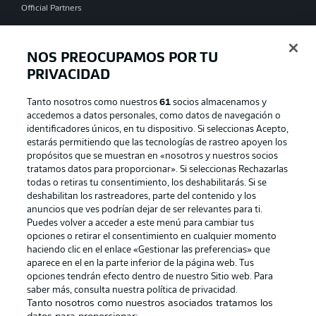
Official Partners
NOS PREOCUPAMOS POR TU
PRIVACIDAD
Tanto nosotros como nuestros
61
socios almacenamos y
accedemos a datos personales, como datos de navegación o
identificadores únicos, en tu dispositivo. Si seleccionas Acepto,
estarás permitiendo que las tecnologías de rastreo apoyen los
propósitos que se muestran en «nosotros y nuestros socios
tratamos datos para proporcionar». Si seleccionas Rechazarlas
Publicidad
Aviso legal
todas o retiras tu consentimiento, los deshabilitarás. Si se
Gestionar las preferencias
Declaracion de privacidad
deshabilitan los rastreadores, parte del contenido y los
anuncios que ves podrían dejar de ser relevantes para ti.
Canales
Trabajos
Puedes volver a acceder a este menú para cambiar tus
opciones o retirar el consentimiento en cualquier momento
Jugadores
Condiciones de uso
haciendo clic en el enlace «Gestionar las preferencias» que
Sello Editorial
Contacto
aparece en el en la parte inferior de la página web. Tus
opciones tendrán efecto dentro de nuestro Sitio web. Para
saber más, consulta nuestra política de privacidad.
Tanto nosotros como nuestros asociados tratamos los