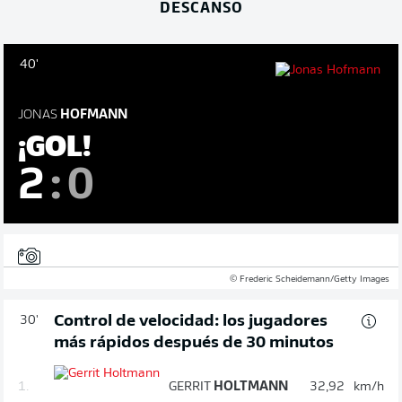
DESCANSO
40'
JONAS
HOFMANN
¡GOL!
2
:
0
© Frederic Scheidemann/Getty Images
Control de velocidad: los jugadores
30'
más rápidos después de 30 minutos
1.
GERRIT
HOLTMANN
32,92
km/h