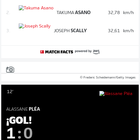
2.
TAKUMA
ASANO
32,78
km/h
3.
JOSEPH
SCALLY
32,61
km/h
© Frederic Scheidemann/Getty Images
12'
ALASSANE
PLÉA
¡GOL!
1
:
0