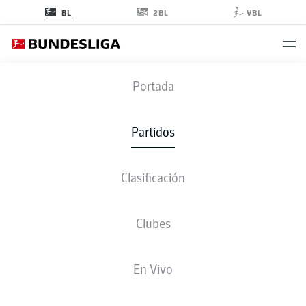
2BL
BL
VBL
BMG
-
BOC
Portada
BMG
BOC
2
1
Partidos
Clasificación
EN VIVO
ALINEACIONES
ESTADÍSTICAS
CLASIFICACIÓN
Clubes
86'
D. Blum
En Vivo
J. Hofmann
40'
A. Pléa
12'