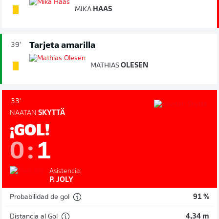
MIKA
HAAS
Tarjeta amarilla
39'
MATHIAS
OLESEN
33'
NAATAN
SKYTTÄ
¡GOL!
0
:
1
Asistencia:
P. JOLY
Probabilidad de gol
91 %
Distancia al Gol
4,34 m