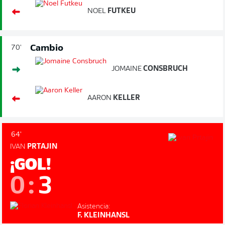
NOEL
FUTKEU
Cambio
70'
JOMAINE
CONSBRUCH
AARON
KELLER
64'
IVAN
PRTAJIN
¡GOL!
0
:
3
Asistencia:
F. KLEINHANSL