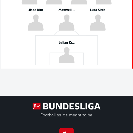
Jisoo Kim
Maxwell Gyamfi
Luca Sirch
Julian Krahl
Football as it's meant to be