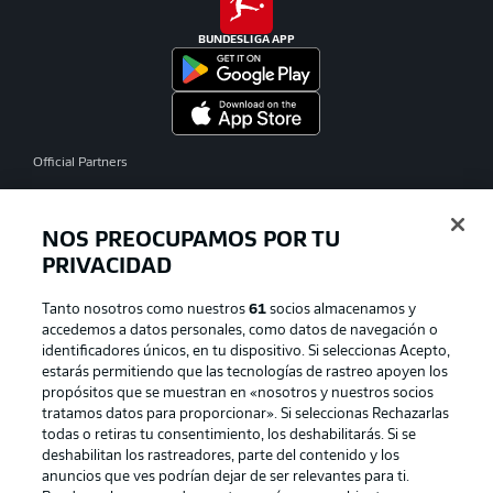
BUNDESLIGA APP
Official Partners
NOS PREOCUPAMOS POR TU
PRIVACIDAD
Tanto nosotros como nuestros
61
socios almacenamos y
accedemos a datos personales, como datos de navegación o
identificadores únicos, en tu dispositivo. Si seleccionas Acepto,
estarás permitiendo que las tecnologías de rastreo apoyen los
propósitos que se muestran en «nosotros y nuestros socios
tratamos datos para proporcionar». Si seleccionas Rechazarlas
Publicidad
Aviso legal
todas o retiras tu consentimiento, los deshabilitarás. Si se
Gestionar las preferencias
Declaracion de privacidad
deshabilitan los rastreadores, parte del contenido y los
anuncios que ves podrían dejar de ser relevantes para ti.
Canales
Trabajos