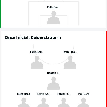
Pelle Boevink
Once Inicial: Kaiserslautern
Faride Alidou
Ivan Prtajin
Naatan Skyttä
Mika Haas
Semih Şahin
Fabian Kunze
Paul Joly