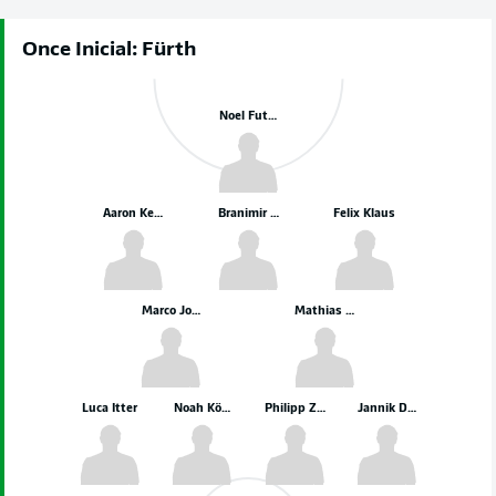
Once Inicial: Fürth
Noel Futkeu
Aaron Keller
Branimir Hrgota
Felix Klaus
Marco John
Mathias Olesen
Luca Itter
Noah König
Philipp Ziereis
Jannik Dehm