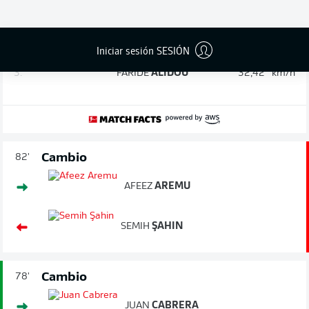
2.
LUCA
ITTER
33,12
km/h
Iniciar sesión SESIÓN
3.
FARIDE
ALIDOU
32,42
km/h
Cambio
82'
AFEEZ
AREMU
SEMIH
ŞAHIN
Cambio
78'
JUAN
CABRERA